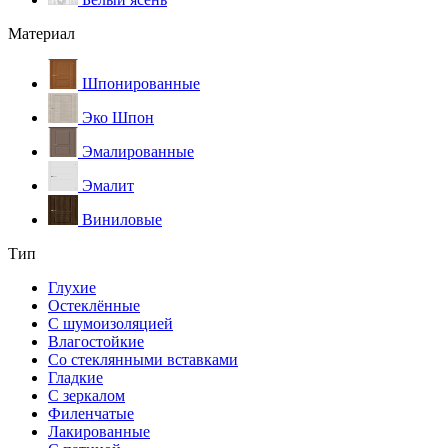
Материал
Шпонированные
Эко Шпон
Эмалированные
Эмалит
Виниловые
Тип
Глухие
Остеклённые
С шумоизоляцией
Влагостойкие
Со стеклянными вставками
Гладкие
С зеркалом
Филенчатые
Лакированные