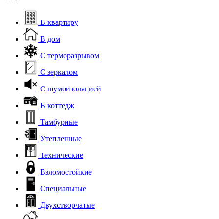
В квартиру
В дом
С терморазрывом
С зеркалом
С шумоизоляцией
В коттедж
Тамбурные
Утепленные
Технические
Взломостойкие
Специальные
Двухстворчатые