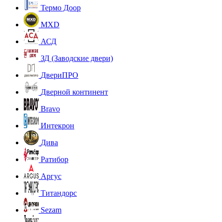
Термо Доор
MXD
АСД
ЗД (Заводские двери)
ДвериПРО
Дверной континент
Bravo
Интекрон
Дива
Ратибор
Аргус
Титандорс
Sezam