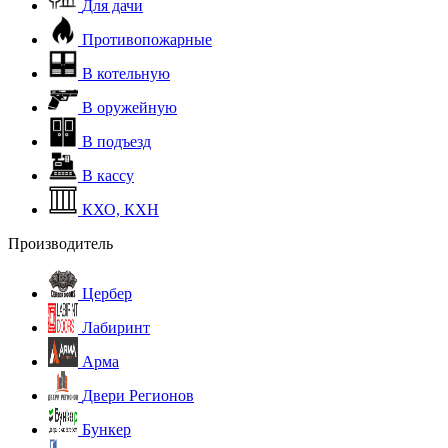
Для дачи
Противопожарные
В котельную
В оружейную
В подъезд
В кассу
КХО, КХН
Производитель
Цербер
Лабиринт
Арма
Двери Регионов
Бункер