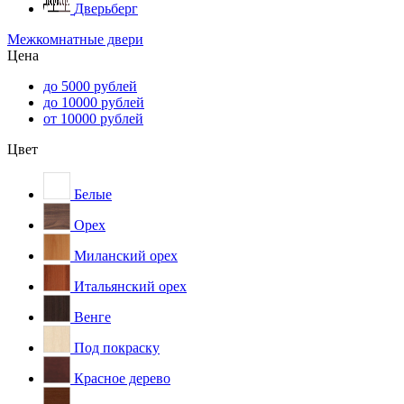
Дверьберг
Межкомнатные двери
Цена
до 5000 рублей
до 10000 рублей
от 10000 рублей
Цвет
Белые
Орех
Миланский орех
Итальянский орех
Венге
Под покраску
Красное дерево