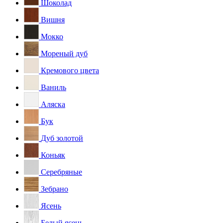
Шоколад
Вишня
Мокко
Мореный дуб
Кремового цвета
Ваниль
Аляска
Бук
Дуб золотой
Коньяк
Серебряные
Зебрано
Ясень
Белый ясень