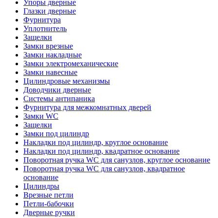
Упоры дверные
Глазки дверные
Фурнитура
Уплотнитель
Защелки
Замки врезные
Замки накладные
Замки электромеханические
Замки навесные
Цилиндровые механизмы
Доводчики дверные
Системы антипаника
Фурнитура для межкомнатных дверей
Замки WC
Защелки
Замки под цилиндр
Накладки под цилиндр, круглое основание
Накладки под цилиндр, квадратное основание
Поворотная ручка WC для санузлов, круглое основание
Поворотная ручка WC для санузлов, квадратное
основание
Цилиндры
Врезные петли
Петли-бабочки
Дверные ручки