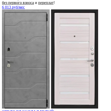
без первого взноса
и
переплат
!
6 013
руб/мес