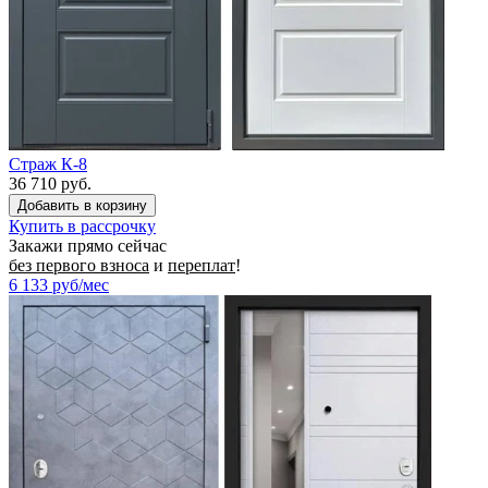
Страж К-8
36 710 руб.
Купить в рассрочку
Закажи прямо сейчас
без первого взноса
и
переплат
!
6 133
руб/мес