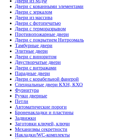
Двери из МДФ
Двери с кованными элементами
Двери с зеркалом
Двери из массива
Двери с фотопечатью
Двери с терморазрывом
Противопожарные двери
Двери с покрытием Нитроэмаль
Тамбурные двери
Элитные двери
Двери с виноритом
Двустворчатые двери
Двери с витражами
Парадные двери
Двери с корабельной фанерой
Специальные двери КХН, КХО
Фурнитура
Ручки дверные
Петли
Автоматические пороги
Броненакладки и пластины
Задвижки
Заготовки ключей, ключи
Механизмы секретности
Накладки/WC-комплекты