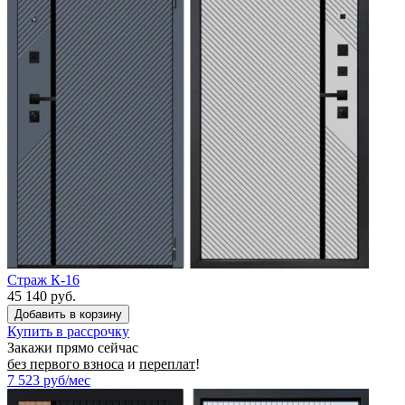
Страж К-16
45 140 руб.
Купить в рассрочку
Закажи прямо сейчас
без первого взноса
и
переплат
!
7 523
руб/мес