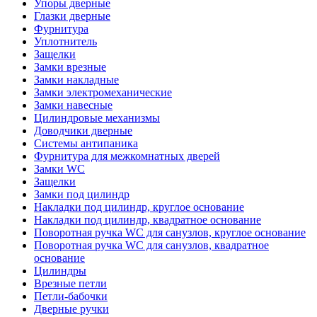
Упоры дверные
Глазки дверные
Фурнитура
Уплотнитель
Защелки
Замки врезные
Замки накладные
Замки электромеханические
Замки навесные
Цилиндровые механизмы
Доводчики дверные
Системы антипаника
Фурнитура для межкомнатных дверей
Замки WC
Защелки
Замки под цилиндр
Накладки под цилиндр, круглое основание
Накладки под цилиндр, квадратное основание
Поворотная ручка WC для санузлов, круглое основание
Поворотная ручка WC для санузлов, квадратное
основание
Цилиндры
Врезные петли
Петли-бабочки
Дверные ручки