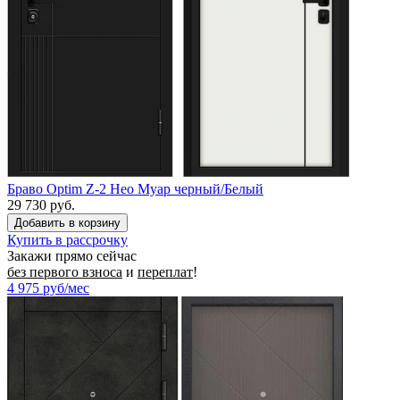
Браво Optim Z-2 Нео Муар черный/Белый
29 730 руб.
Купить в рассрочку
Закажи прямо сейчас
без первого взноса
и
переплат
!
4 975
руб/мес