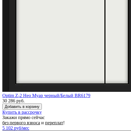
Optim Z-2 Нео Муар черный/Белый BR6179
30 286 руб.
Купить в рассрочку
Закажи прямо сейчас
без первого взноса
и
переплат
!
5 102
руб/мес