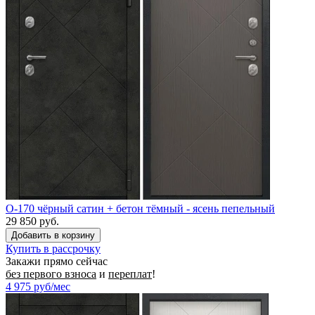
O-170 чёрный сатин + бетон тёмный - ясень пепельный
29 850 руб.
Купить в рассрочку
Закажи прямо сейчас
без первого взноса
и
переплат
!
4 975
руб/мес