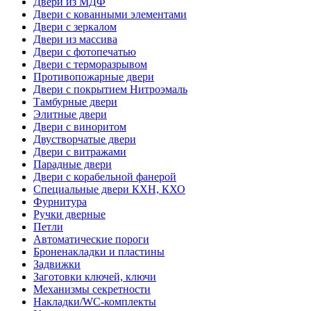
Двери из МДФ
Двери с кованными элементами
Двери с зеркалом
Двери из массива
Двери с фотопечатью
Двери с терморазрывом
Противопожарные двери
Двери с покрытием Нитроэмаль
Тамбурные двери
Элитные двери
Двери с виноритом
Двустворчатые двери
Двери с витражами
Парадные двери
Двери с корабельной фанерой
Специальные двери КХН, КХО
Фурнитура
Ручки дверные
Петли
Автоматические пороги
Броненакладки и пластины
Задвижки
Заготовки ключей, ключи
Механизмы секретности
Накладки/WC-комплекты