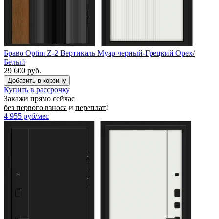
Браво Optim Z-2 Вертикаль Муар черный-Грецкий Орех/
Белый
29 600 руб.
Купить в рассрочку
Закажи прямо сейчас
без первого взноса
и
переплат
!
4 955
руб/мес