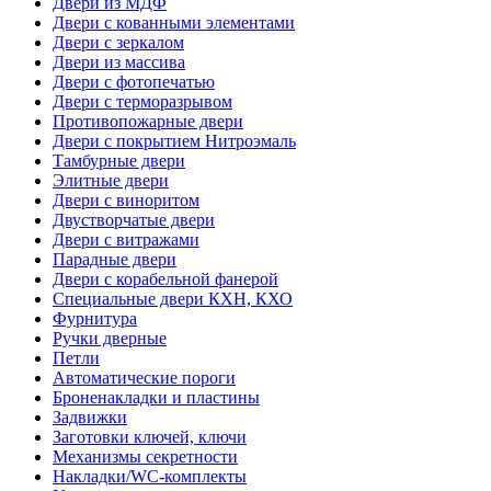
Двери из МДФ
Двери с кованными элементами
Двери с зеркалом
Двери из массива
Двери с фотопечатью
Двери с терморазрывом
Противопожарные двери
Двери с покрытием Нитроэмаль
Тамбурные двери
Элитные двери
Двери с виноритом
Двустворчатые двери
Двери с витражами
Парадные двери
Двери с корабельной фанерой
Специальные двери КХН, КХО
Фурнитура
Ручки дверные
Петли
Автоматические пороги
Броненакладки и пластины
Задвижки
Заготовки ключей, ключи
Механизмы секретности
Накладки/WC-комплекты