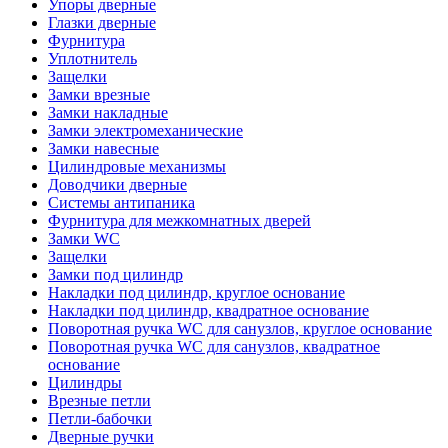
Упоры дверные
Глазки дверные
Фурнитура
Уплотнитель
Защелки
Замки врезные
Замки накладные
Замки электромеханические
Замки навесные
Цилиндровые механизмы
Доводчики дверные
Системы антипаника
Фурнитура для межкомнатных дверей
Замки WC
Защелки
Замки под цилиндр
Накладки под цилиндр, круглое основание
Накладки под цилиндр, квадратное основание
Поворотная ручка WC для санузлов, круглое основание
Поворотная ручка WC для санузлов, квадратное
основание
Цилиндры
Врезные петли
Петли-бабочки
Дверные ручки