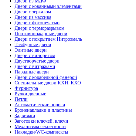
Двери из МДФ
Двери с кованными элементами
Двери с зеркалом
Двери из массива
Двери с фотопечатью
Двери с терморазрывом
Противопожарные двери
Двери с покрытием Нитроэмаль
Тамбурные двери
Элитные двери
Двери с виноритом
Двустворчатые двери
Двери с витражами
Парадные двери
Двери с корабельной фанерой
Специальные двери КХН, КХО
Фурнитура
Ручки дверные
Петли
Автоматические пороги
Броненакладки и пластины
Задвижки
Заготовки ключей, ключи
Механизмы секретности
Накладки/WC-комплекты