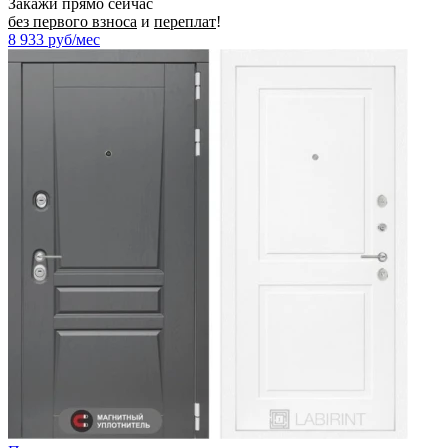
Закажи прямо сейчас
без первого взноса
и
переплат
!
8 933
руб/мес