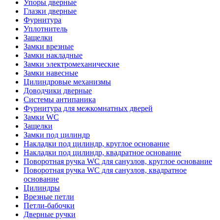
Упоры дверные
Глазки дверные
Фурнитура
Уплотнитель
Защелки
Замки врезные
Замки накладные
Замки электромеханические
Замки навесные
Цилиндровые механизмы
Доводчики дверные
Системы антипаника
Фурнитура для межкомнатных дверей
Замки WC
Защелки
Замки под цилиндр
Накладки под цилиндр, круглое основание
Накладки под цилиндр, квадратное основание
Поворотная ручка WC для санузлов, круглое основание
Поворотная ручка WC для санузлов, квадратное
основание
Цилиндры
Врезные петли
Петли-бабочки
Дверные ручки