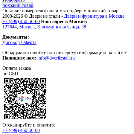
похожий товар
Оставьте номер телефона и мы подберем похожий товар.
2008-2026 ©
Двери из стали
-
Двери и фурнитура в Москве
+7 (499) 450-56-60
Наш адрес в Москве:
127644,
Москва
,
Клязьминская улица, 38
Документы:
Договор-Оферта
Обнаружили ошибку или не верную информацию на сайте?
Напишите нам:
info@dveriizstali.ru
Оплата заказа
по СБП
Отсканируйте и оплатите
+7 (499) 450-56-60