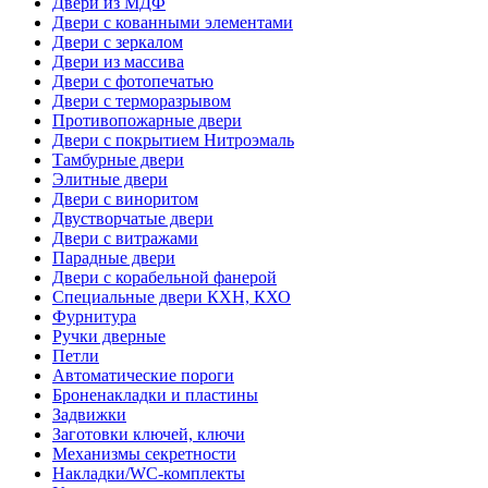
Двери из МДФ
Двери с кованными элементами
Двери с зеркалом
Двери из массива
Двери с фотопечатью
Двери с терморазрывом
Противопожарные двери
Двери с покрытием Нитроэмаль
Тамбурные двери
Элитные двери
Двери с виноритом
Двустворчатые двери
Двери с витражами
Парадные двери
Двери с корабельной фанерой
Специальные двери КХН, КХО
Фурнитура
Ручки дверные
Петли
Автоматические пороги
Броненакладки и пластины
Задвижки
Заготовки ключей, ключи
Механизмы секретности
Накладки/WC-комплекты