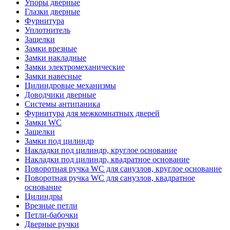
Упоры дверные
Глазки дверные
Фурнитура
Уплотнитель
Защелки
Замки врезные
Замки накладные
Замки электромеханические
Замки навесные
Цилиндровые механизмы
Доводчики дверные
Системы антипаника
Фурнитура для межкомнатных дверей
Замки WC
Защелки
Замки под цилиндр
Накладки под цилиндр, круглое основание
Накладки под цилиндр, квадратное основание
Поворотная ручка WC для санузлов, круглое основание
Поворотная ручка WC для санузлов, квадратное
основание
Цилиндры
Врезные петли
Петли-бабочки
Дверные ручки