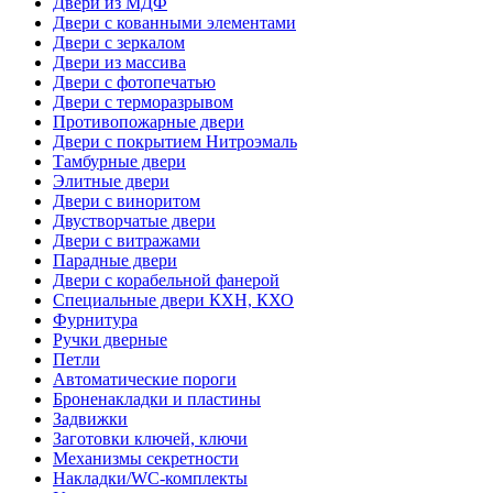
Двери из МДФ
Двери с кованными элементами
Двери с зеркалом
Двери из массива
Двери с фотопечатью
Двери с терморазрывом
Противопожарные двери
Двери с покрытием Нитроэмаль
Тамбурные двери
Элитные двери
Двери с виноритом
Двустворчатые двери
Двери с витражами
Парадные двери
Двери с корабельной фанерой
Специальные двери КХН, КХО
Фурнитура
Ручки дверные
Петли
Автоматические пороги
Броненакладки и пластины
Задвижки
Заготовки ключей, ключи
Механизмы секретности
Накладки/WC-комплекты