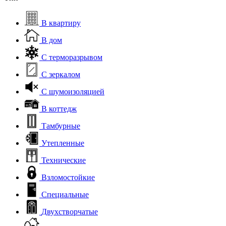
В квартиру
В дом
С терморазрывом
С зеркалом
С шумоизоляцией
В коттедж
Тамбурные
Утепленные
Технические
Взломостойкие
Специальные
Двухстворчатые