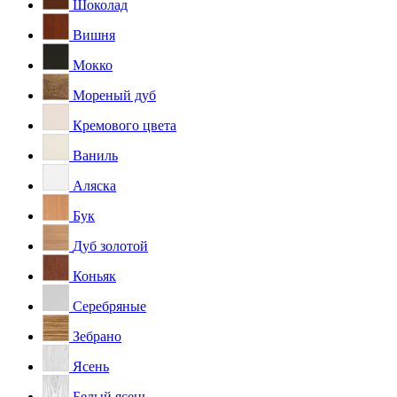
Шоколад
Вишня
Мокко
Мореный дуб
Кремового цвета
Ваниль
Аляска
Бук
Дуб золотой
Коньяк
Серебряные
Зебрано
Ясень
Белый ясень