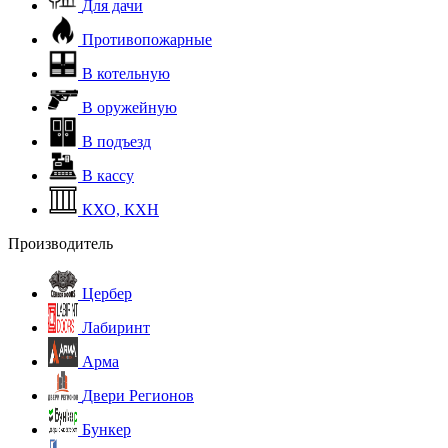
Для дачи
Противопожарные
В котельную
В оружейную
В подъезд
В кассу
КХО, КХН
Производитель
Цербер
Лабиринт
Арма
Двери Регионов
Бункер