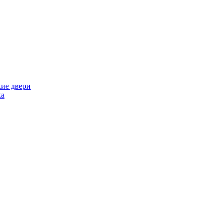
кие двери
ка