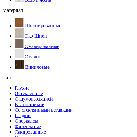
Материал
Шпонированные
Эко Шпон
Эмалированные
Эмалит
Виниловые
Тип
Глухие
Остеклённые
С шумоизоляцией
Влагостойкие
Со стеклянными вставками
Гладкие
С зеркалом
Филенчатые
Лакированные