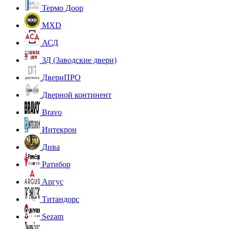
Термо Доор
MXD
АСД
ЗД (Заводские двери)
ДвериПРО
Дверной континент
Bravo
Интекрон
Дива
Ратибор
Аргус
Титандорс
Sezam