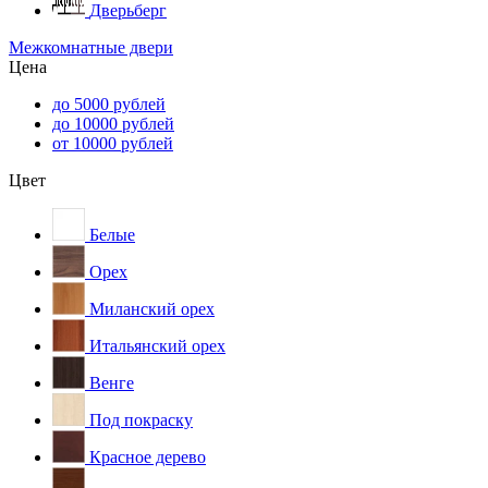
Дверьберг
Межкомнатные двери
Цена
до 5000 рублей
до 10000 рублей
от 10000 рублей
Цвет
Белые
Орех
Миланский орех
Итальянский орех
Венге
Под покраску
Красное дерево