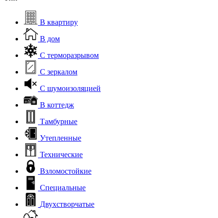
В квартиру
В дом
С терморазрывом
С зеркалом
С шумоизоляцией
В коттедж
Тамбурные
Утепленные
Технические
Взломостойкие
Специальные
Двухстворчатые