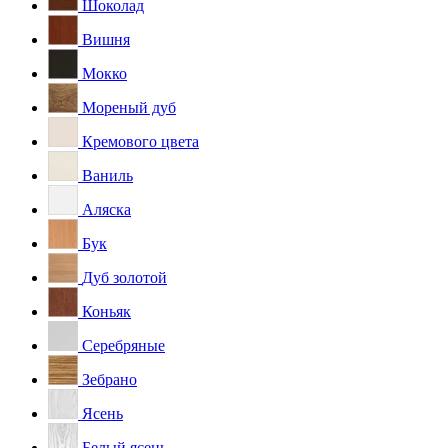
Шоколад
Вишня
Мокко
Мореный дуб
Кремового цвета
Ваниль
Аляска
Бук
Дуб золотой
Коньяк
Серебряные
Зебрано
Ясень
Белый ясень