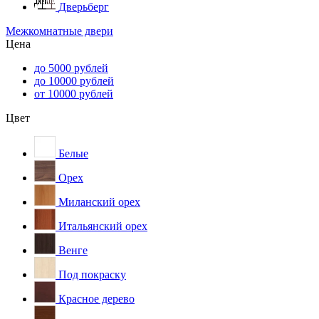
Дверьберг
Межкомнатные двери
Цена
до 5000 рублей
до 10000 рублей
от 10000 рублей
Цвет
Белые
Орех
Миланский орех
Итальянский орех
Венге
Под покраску
Красное дерево