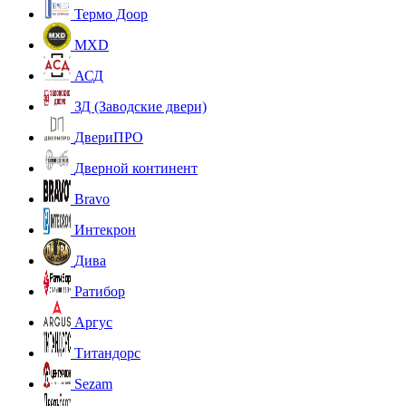
Термо Доор
MXD
АСД
ЗД (Заводские двери)
ДвериПРО
Дверной континент
Bravo
Интекрон
Дива
Ратибор
Аргус
Титандорс
Sezam