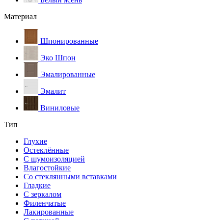
Материал
Шпонированные
Эко Шпон
Эмалированные
Эмалит
Виниловые
Тип
Глухие
Остеклённые
С шумоизоляцией
Влагостойкие
Со стеклянными вставками
Гладкие
С зеркалом
Филенчатые
Лакированные