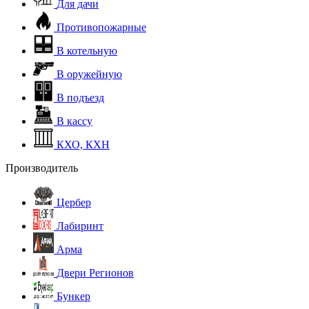
Для дачи
Противопожарные
В котельную
В оружейную
В подъезд
В кассу
КХО, КХН
Производитель
Цербер
Лабиринт
Арма
Двери Регионов
Бункер