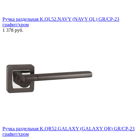
Ручка раздельная K.QL52.NAVY (NAVY QL) GR/CP-23
графит/хром
1 378 руб.
Ручка раздельная K.QR52.GALAXY (GALAXY QR) GR/CP-23
графит/хром