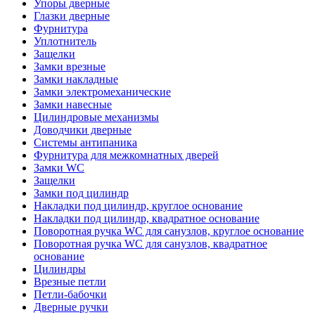
Упоры дверные
Глазки дверные
Фурнитура
Уплотнитель
Защелки
Замки врезные
Замки накладные
Замки электромеханические
Замки навесные
Цилиндровые механизмы
Доводчики дверные
Системы антипаника
Фурнитура для межкомнатных дверей
Замки WC
Защелки
Замки под цилиндр
Накладки под цилиндр, круглое основание
Накладки под цилиндр, квадратное основание
Поворотная ручка WC для санузлов, круглое основание
Поворотная ручка WC для санузлов, квадратное
основание
Цилиндры
Врезные петли
Петли-бабочки
Дверные ручки