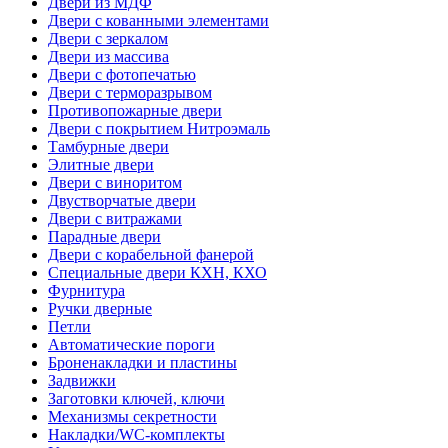
Двери из МДФ
Двери с кованными элементами
Двери с зеркалом
Двери из массива
Двери с фотопечатью
Двери с терморазрывом
Противопожарные двери
Двери с покрытием Нитроэмаль
Тамбурные двери
Элитные двери
Двери с виноритом
Двустворчатые двери
Двери с витражами
Парадные двери
Двери с корабельной фанерой
Специальные двери КХН, КХО
Фурнитура
Ручки дверные
Петли
Автоматические пороги
Броненакладки и пластины
Задвижки
Заготовки ключей, ключи
Механизмы секретности
Накладки/WC-комплекты