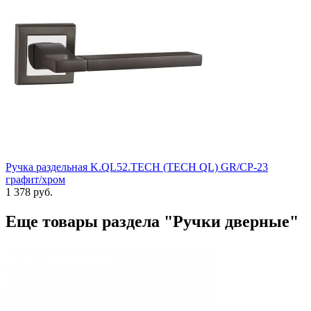
Ручка раздельная K.QL52.TECH (TECH QL) GR/CP-23
графит/хром
1 378 руб.
Еще товары раздела "Ручки дверные"