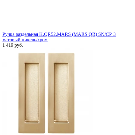
Ручка раздельная K.QR52.MARS (MARS QR) SN/CP-3
матовый никель/хром
1 419 руб.