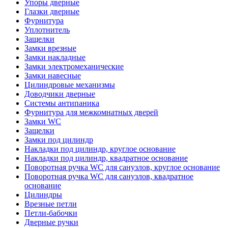
Упоры дверные
Глазки дверные
Фурнитура
Уплотнитель
Защелки
Замки врезные
Замки накладные
Замки электромеханические
Замки навесные
Цилиндровые механизмы
Доводчики дверные
Системы антипаника
Фурнитура для межкомнатных дверей
Замки WC
Защелки
Замки под цилиндр
Накладки под цилиндр, круглое основание
Накладки под цилиндр, квадратное основание
Поворотная ручка WC для санузлов, круглое основание
Поворотная ручка WC для санузлов, квадратное
основание
Цилиндры
Врезные петли
Петли-бабочки
Дверные ручки