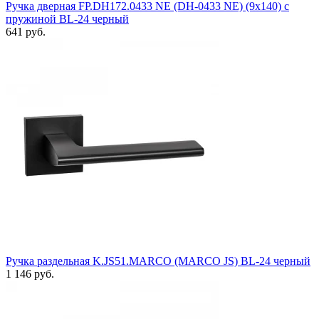
Ручка дверная FP.DH172.0433 NE (DH-0433 NE) (9x140) с
пружиной BL-24 черный
641 руб.
Ручка раздельная K.JS51.MARCO (MARCO JS) BL-24 черный
1 146 руб.