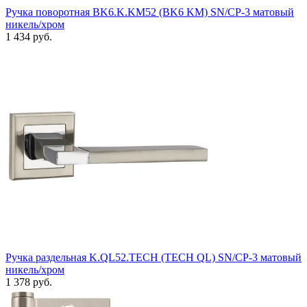
Ручка поворотная BK6.K.KM52 (BK6 KM) SN/CP-3 матовый
никель/хром
1 434 руб.
Ручка раздельная K.QL52.TECH (TECH QL) SN/CP-3 матовый
никель/хром
1 378 руб.