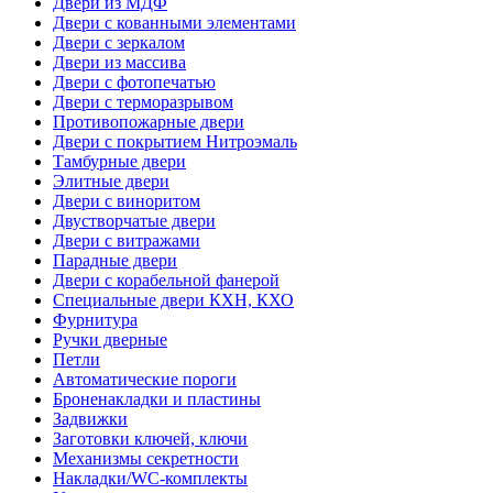
Двери из МДФ
Двери с кованными элементами
Двери с зеркалом
Двери из массива
Двери с фотопечатью
Двери с терморазрывом
Противопожарные двери
Двери с покрытием Нитроэмаль
Тамбурные двери
Элитные двери
Двери с виноритом
Двустворчатые двери
Двери с витражами
Парадные двери
Двери с корабельной фанерой
Специальные двери КХН, КХО
Фурнитура
Ручки дверные
Петли
Автоматические пороги
Броненакладки и пластины
Задвижки
Заготовки ключей, ключи
Механизмы секретности
Накладки/WC-комплекты