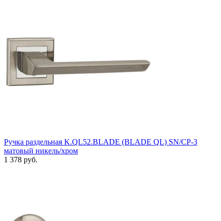
Ручка раздельная K.QL52.BLADE (BLADE QL) SN/CP-3
матовый никель/хром
1 378 руб.