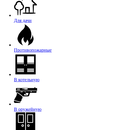
Для дачи
Противопожарные
В котельную
В оружейную