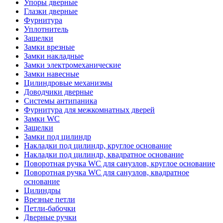
Упоры дверные
Глазки дверные
Фурнитура
Уплотнитель
Защелки
Замки врезные
Замки накладные
Замки электромеханические
Замки навесные
Цилиндровые механизмы
Доводчики дверные
Системы антипаника
Фурнитура для межкомнатных дверей
Замки WC
Защелки
Замки под цилиндр
Накладки под цилиндр, круглое основание
Накладки под цилиндр, квадратное основание
Поворотная ручка WC для санузлов, круглое основание
Поворотная ручка WC для санузлов, квадратное
основание
Цилиндры
Врезные петли
Петли-бабочки
Дверные ручки