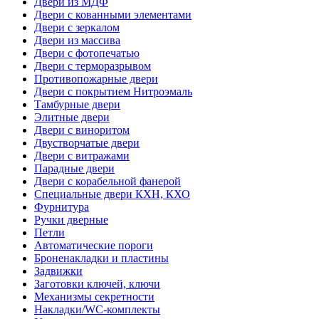
Двери из МДФ
Двери с кованными элементами
Двери с зеркалом
Двери из массива
Двери с фотопечатью
Двери с терморазрывом
Противопожарные двери
Двери с покрытием Нитроэмаль
Тамбурные двери
Элитные двери
Двери с виноритом
Двустворчатые двери
Двери с витражами
Парадные двери
Двери с корабельной фанерой
Специальные двери КХН, КХО
Фурнитура
Ручки дверные
Петли
Автоматические пороги
Броненакладки и пластины
Задвижки
Заготовки ключей, ключи
Механизмы секретности
Накладки/WC-комплекты