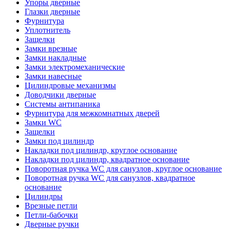
Упоры дверные
Глазки дверные
Фурнитура
Уплотнитель
Защелки
Замки врезные
Замки накладные
Замки электромеханические
Замки навесные
Цилиндровые механизмы
Доводчики дверные
Системы антипаника
Фурнитура для межкомнатных дверей
Замки WC
Защелки
Замки под цилиндр
Накладки под цилиндр, круглое основание
Накладки под цилиндр, квадратное основание
Поворотная ручка WC для санузлов, круглое основание
Поворотная ручка WC для санузлов, квадратное
основание
Цилиндры
Врезные петли
Петли-бабочки
Дверные ручки