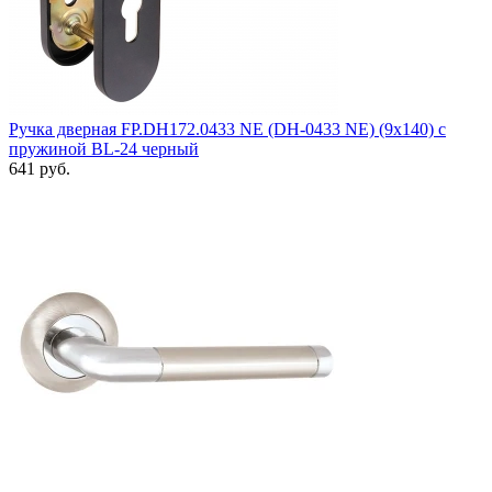
Ручка дверная FP.DH172.0433 NE (DH-0433 NE) (9x140) с
пружиной BL-24 черный
641 руб.