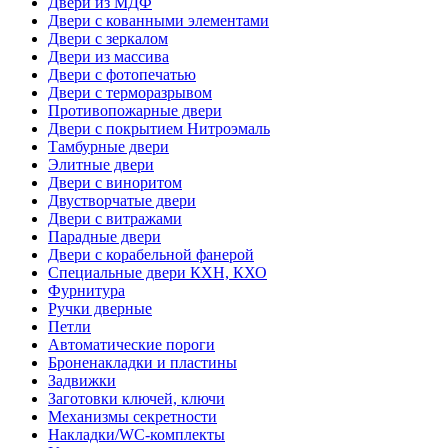
Двери из МДФ
Двери с кованными элементами
Двери с зеркалом
Двери из массива
Двери с фотопечатью
Двери с терморазрывом
Противопожарные двери
Двери с покрытием Нитроэмаль
Тамбурные двери
Элитные двери
Двери с виноритом
Двустворчатые двери
Двери с витражами
Парадные двери
Двери с корабельной фанерой
Специальные двери КХН, КХО
Фурнитура
Ручки дверные
Петли
Автоматические пороги
Броненакладки и пластины
Задвижки
Заготовки ключей, ключи
Механизмы секретности
Накладки/WC-комплекты