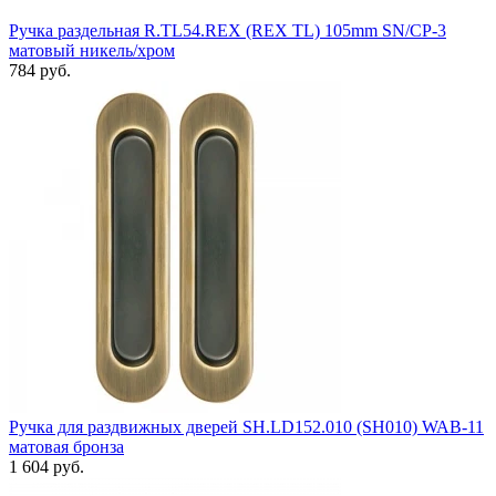
Ручка раздельная R.TL54.REX (REX TL) 105mm SN/CP-3
матовый никель/хром
784 руб.
Ручка для раздвижных дверей SH.LD152.010 (SH010) WAB-11
матовая бронза
1 604 руб.