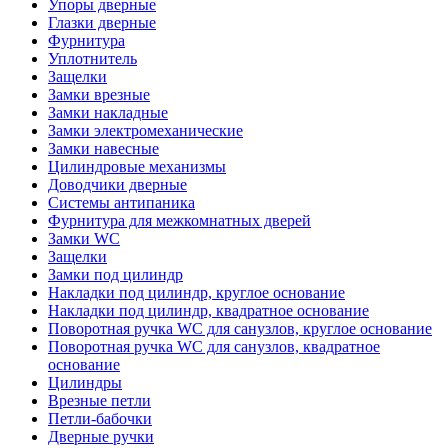
Упоры дверные
Глазки дверные
Фурнитура
Уплотнитель
Защелки
Замки врезные
Замки накладные
Замки электромеханические
Замки навесные
Цилиндровые механизмы
Доводчики дверные
Системы антипаника
Фурнитура для межкомнатных дверей
Замки WC
Защелки
Замки под цилиндр
Накладки под цилиндр, круглое основание
Накладки под цилиндр, квадратное основание
Поворотная ручка WC для санузлов, круглое основание
Поворотная ручка WC для санузлов, квадратное
основание
Цилиндры
Врезные петли
Петли-бабочки
Дверные ручки