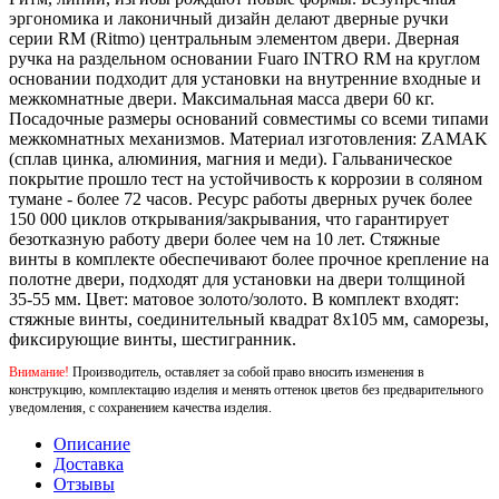
эргономика и лаконичный дизайн делают дверные ручки
серии RM (Ritmo) центральным элементом двери. Дверная
ручка на раздельном основании Fuaro INTRO RM на круглом
основании подходит для установки на внутренние входные и
межкомнатные двери. Максимальная масса двери 60 кг.
Посадочные размеры оснований совместимы со всеми типами
межкомнатных механизмов. Материал изготовления: ZAMAK
(сплав цинка, алюминия, магния и меди). Гальваническое
покрытие прошло тест на устойчивость к коррозии в соляном
тумане - более 72 часов. Ресурс работы дверных ручек более
150 000 циклов открывания/закрывания, что гарантирует
безотказную работу двери более чем на 10 лет. Стяжные
винты в комплекте обеспечивают более прочное крепление на
полотне двери, подходят для установки на двери толщиной
35-55 мм. Цвет: матовое золото/золото. В комплект входят:
стяжные винты, соединительный квадрат 8x105 мм, саморезы,
фиксирующие винты, шестигранник.
Внимание!
Производитель, оставляет за собой право вносить изменения в
конструкцию, комплектацию изделия и менять оттенок цветов без предварительного
уведомления, с сохранением качества изделия.
Описание
Доставка
Отзывы