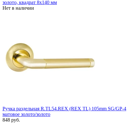
золото, квадрат 8x140 мм
Нет в наличии
Ручка раздельная R.TL54.REX (REX TL) 105mm SG/GP-4
матовое золото/золото
848 руб.