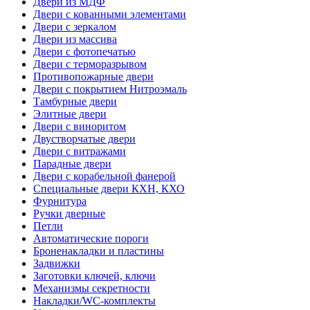
Двери из МДФ
Двери с кованными элементами
Двери с зеркалом
Двери из массива
Двери с фотопечатью
Двери с терморазрывом
Противопожарные двери
Двери с покрытием Нитроэмаль
Тамбурные двери
Элитные двери
Двери с виноритом
Двустворчатые двери
Двери с витражами
Парадные двери
Двери с корабельной фанерой
Специальные двери КХН, КХО
Фурнитура
Ручки дверные
Петли
Автоматические пороги
Броненакладки и пластины
Задвижки
Заготовки ключей, ключи
Механизмы секретности
Накладки/WC-комплекты