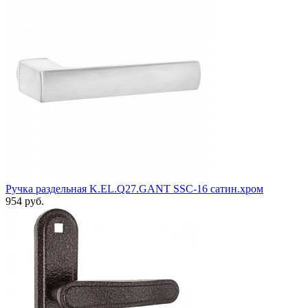
Ручка раздельная K.EL.Q27.GANT SSC-16 сатин.хром
954 руб.