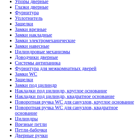
Упоры дверные
Глазки дверные
Фурнитура
Уплотнитель
Защелки
Замки врезные
Замки накладные
Замки электромеханические
Замки навесные
Цилиндровые механизмы
Доводчики дверные
Системы антипаника
Фурнитура для межкомнатных дверей
Замки WC
Защелки
Замки под цилиндр
Накладки под цилиндр, круглое основание
Накладки под цилиндр, квадратное основание
Поворотная ручка WC для санузлов, круглое основание
Поворотная ручка WC для санузлов, квадратное
основание
Цилиндры
Врезные петли
Петли-бабочки
Дверные ручки