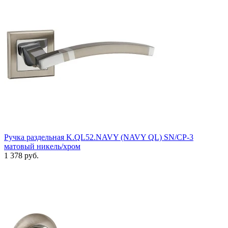
Ручка раздельная K.QL52.NAVY (NAVY QL) SN/CP-3
матовый никель/хром
1 378 руб.