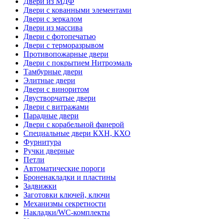
Двери из МДФ
Двери с кованными элементами
Двери с зеркалом
Двери из массива
Двери с фотопечатью
Двери с терморазрывом
Противопожарные двери
Двери с покрытием Нитроэмаль
Тамбурные двери
Элитные двери
Двери с виноритом
Двустворчатые двери
Двери с витражами
Парадные двери
Двери с корабельной фанерой
Специальные двери КХН, КХО
Фурнитура
Ручки дверные
Петли
Автоматические пороги
Броненакладки и пластины
Задвижки
Заготовки ключей, ключи
Механизмы секретности
Накладки/WC-комплекты