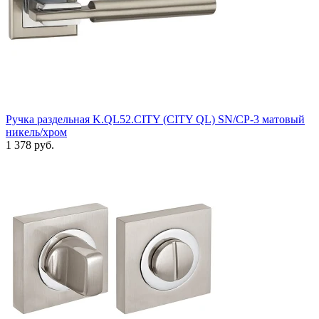
Ручка раздельная K.QL52.CITY (CITY QL) SN/CP-3 матовый
никель/хром
1 378 руб.