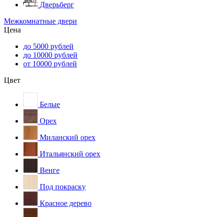
Дверьберг
Межкомнатные двери
Цена
до 5000 рублей
до 10000 рублей
от 10000 рублей
Цвет
Белые
Орех
Миланский орех
Итальянский орех
Венге
Под покраску
Красное дерево