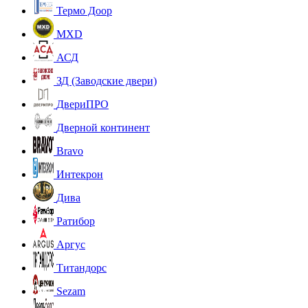
Термо Доор
MXD
АСД
ЗД (Заводские двери)
ДвериПРО
Дверной континент
Bravo
Интекрон
Дива
Ратибор
Аргус
Титандорс
Sezam