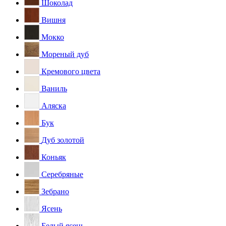
Шоколад
Вишня
Мокко
Мореный дуб
Кремового цвета
Ваниль
Аляска
Бук
Дуб золотой
Коньяк
Серебряные
Зебрано
Ясень
Белый ясень