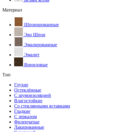
Материал
Шпонированные
Эко Шпон
Эмалированные
Эмалит
Виниловые
Тип
Глухие
Остеклённые
С шумоизоляцией
Влагостойкие
Со стеклянными вставками
Гладкие
С зеркалом
Филенчатые
Лакированные