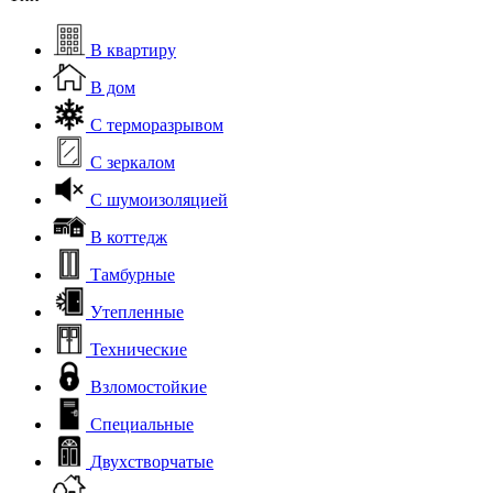
В квартиру
В дом
С терморазрывом
С зеркалом
С шумоизоляцией
В коттедж
Тамбурные
Утепленные
Технические
Взломостойкие
Специальные
Двухстворчатые