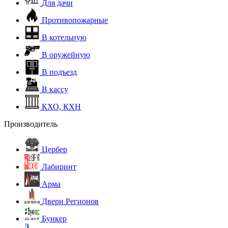
Для дачи
Противопожарные
В котельную
В оружейную
В подъезд
В кассу
КХО, КХН
Производитель
Цербер
Лабиринт
Арма
Двери Регионов
Бункер