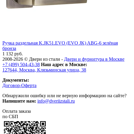
Ручка раздельная K.JK51.EVO (EVO JK) ABG-6 зелёная
бронза
1 132 руб.
2008-2026 ©
Двери из стали
-
Двери и фурнитура в Москве
+7 (499) 504-43-38
Наш адрес в Москве:
127644,
Москва
,
Клязьминская улица, 38
Документы:
Договор-Оферта
Обнаружили ошибку или не верную информацию на сайте?
Напишите нам:
info@dveriizstali.ru
Оплата заказа
по СБП