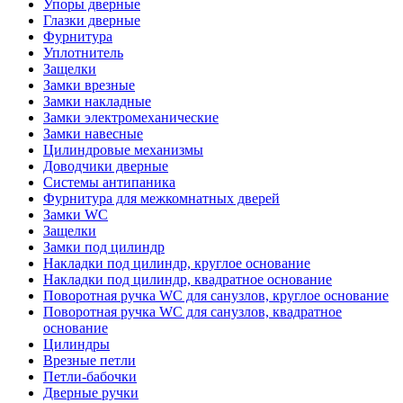
Упоры дверные
Глазки дверные
Фурнитура
Уплотнитель
Защелки
Замки врезные
Замки накладные
Замки электромеханические
Замки навесные
Цилиндровые механизмы
Доводчики дверные
Системы антипаника
Фурнитура для межкомнатных дверей
Замки WC
Защелки
Замки под цилиндр
Накладки под цилиндр, круглое основание
Накладки под цилиндр, квадратное основание
Поворотная ручка WC для санузлов, круглое основание
Поворотная ручка WC для санузлов, квадратное
основание
Цилиндры
Врезные петли
Петли-бабочки
Дверные ручки