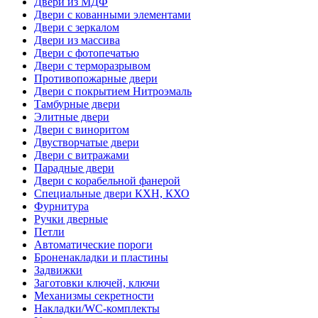
Двери из МДФ
Двери с кованными элементами
Двери с зеркалом
Двери из массива
Двери с фотопечатью
Двери с терморазрывом
Противопожарные двери
Двери с покрытием Нитроэмаль
Тамбурные двери
Элитные двери
Двери с виноритом
Двустворчатые двери
Двери с витражами
Парадные двери
Двери с корабельной фанерой
Специальные двери КХН, КХО
Фурнитура
Ручки дверные
Петли
Автоматические пороги
Броненакладки и пластины
Задвижки
Заготовки ключей, ключи
Механизмы секретности
Накладки/WC-комплекты