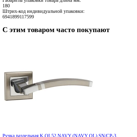
Габариты упаковки товара длина мм:
180
Штрих-код индивидуальной упаковки:
6941899117599
С этим товаром часто покупают
Ручка раздельная K.QL52.NAVY (NAVY QL) SN/CP-3