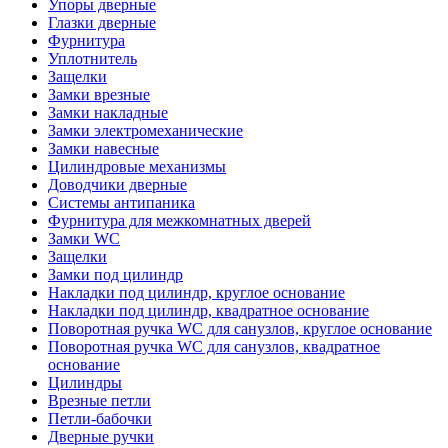
Упоры дверные
Глазки дверные
Фурнитура
Уплотнитель
Защелки
Замки врезные
Замки накладные
Замки электромеханические
Замки навесные
Цилиндровые механизмы
Доводчики дверные
Системы антипаника
Фурнитура для межкомнатных дверей
Замки WC
Защелки
Замки под цилиндр
Накладки под цилиндр, круглое основание
Накладки под цилиндр, квадратное основание
Поворотная ручка WC для санузлов, круглое основание
Поворотная ручка WC для санузлов, квадратное
основание
Цилиндры
Врезные петли
Петли-бабочки
Дверные ручки