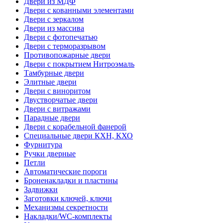
Двери из МДФ
Двери с кованными элементами
Двери с зеркалом
Двери из массива
Двери с фотопечатью
Двери с терморазрывом
Противопожарные двери
Двери с покрытием Нитроэмаль
Тамбурные двери
Элитные двери
Двери с виноритом
Двустворчатые двери
Двери с витражами
Парадные двери
Двери с корабельной фанерой
Специальные двери КХН, КХО
Фурнитура
Ручки дверные
Петли
Автоматические пороги
Броненакладки и пластины
Задвижки
Заготовки ключей, ключи
Механизмы секретности
Накладки/WC-комплекты