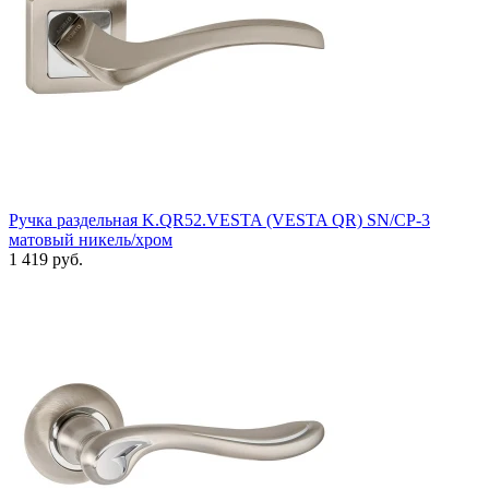
Ручка раздельная K.QR52.VESTA (VESTA QR) SN/CP-3
матовый никель/хром
1 419 руб.