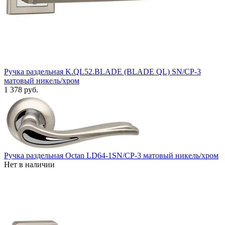
Ручка раздельная K.QL52.BLADE (BLADE QL) SN/CP-3
матовый никель/хром
1 378 руб.
Ручка раздельная Octan LD64-1SN/CP-3 матовый никель/хром
Нет в наличии