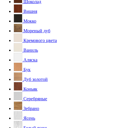
Шоколад
Вишня
Мокко
Мореный дуб
Кремового цвета
Ваниль
Аляска
Бук
Дуб золотой
Коньяк
Серебряные
Зебрано
Ясень
Белый ясень