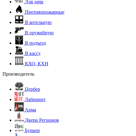
Для дачи
Противопожарные
В котельную
В оружейную
В подъезд
В кассу
КХО, КХН
Производитель
Цербер
Лабиринт
Арма
Двери Регионов
Бункер