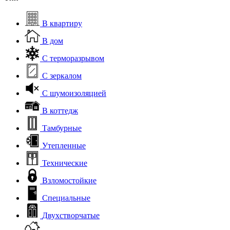
В квартиру
В дом
С терморазрывом
С зеркалом
С шумоизоляцией
В коттедж
Тамбурные
Утепленные
Технические
Взломостойкие
Специальные
Двухстворчатые