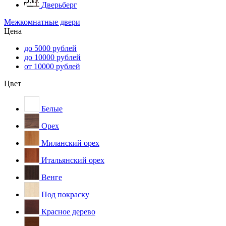
Дверьберг
Межкомнатные двери
Цена
до 5000 рублей
до 10000 рублей
от 10000 рублей
Цвет
Белые
Орех
Миланский орех
Итальянский орех
Венге
Под покраску
Красное дерево