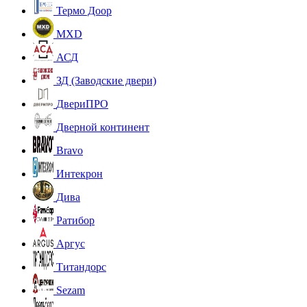
Термо Доор
MXD
АСД
ЗД (Заводские двери)
ДвериПРО
Дверной континент
Bravo
Интекрон
Дива
Ратибор
Аргус
Титандорс
Sezam