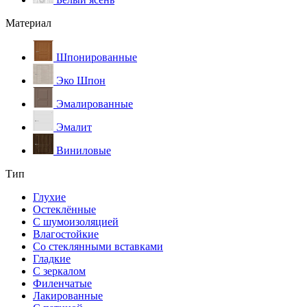
Материал
Шпонированные
Эко Шпон
Эмалированные
Эмалит
Виниловые
Тип
Глухие
Остеклённые
С шумоизоляцией
Влагостойкие
Со стеклянными вставками
Гладкие
С зеркалом
Филенчатые
Лакированные