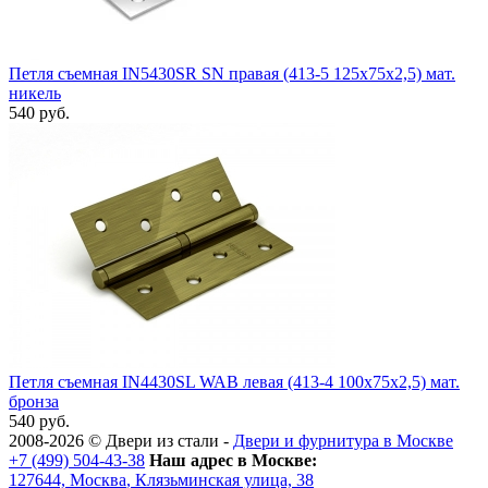
Петля съемная IN5430SR SN правая (413-5 125x75x2,5) мат.
никель
540 руб.
Петля съемная IN4430SL WAB левая (413-4 100x75x2,5) мат.
бронза
540 руб.
2008-2026 ©
Двери из стали
-
Двери и фурнитура в Москве
+7 (499) 504-43-38
Наш адрес в Москве:
127644,
Москва
,
Клязьминская улица, 38