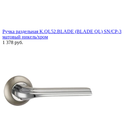
Ручка раздельная K.QL52.BLADE (BLADE QL) SN/CP-3
матовый никель/хром
1 378 руб.