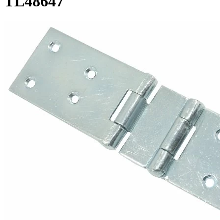
TL48647