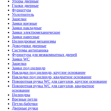
Упоры дверные
Глазки дверные
Фурнитура
Уплотнитель
Защелки
Замки врезные
Замки накладные
Замки электромеханические
Замки навесные
Цилиндровые механизмы
Доводчики дверные
Системы антипаника
Фурнитура для межкомнатных дверей
Замки WC
Защелки
Замки под цилиндр
Накладки под цилиндр, круглое основание
Накладки под цилиндр, квадратное основание
Поворотная ручка WC для санузлов, круглое основание
Поворотная ручка WC для санузлов, квадратное
основание
Цилиндры
Врезные петли
Петли-бабочки
Дверные ручки