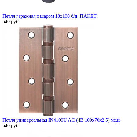
Петля гаражная с шаром 18х100 б/п, ПАКЕТ
540 руб.
Петля универсальная IN4100U AC (4B 100х70х2.5) медь
540 руб.