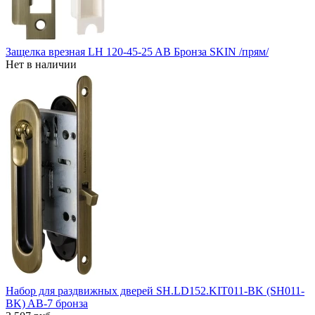
Защелка врезная LH 120-45-25 AB Бронза SKIN /прям/
Нет в наличии
Набор для раздвижных дверей SH.LD152.KIT011-BK (SH011-
BK) AB-7 бронза