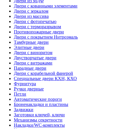
Двери из МДФ
Двери с кованными элементами
Двери с зеркалом
Двери из массива
Двери с фотопечатью
Двери с терморазрывом
Противопожарные двери
Двери с покрытием Нитроэмаль
Тамбурные двери
Элитные двери
Двери с виноритом
Двустворчатые двери
Двери с витражами
Парадные двери
Двери с корабельной фанерой
Специальные двери КХН, КХО
Фурнитура
Ручки дверные
Петли
Автоматические пороги
Броненакладки и пластины
Задвижки
Заготовки ключей, ключи
Механизмы секретности
Накладки/WC-комплекты