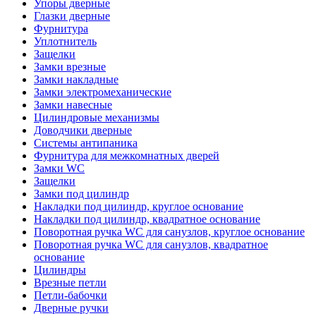
Упоры дверные
Глазки дверные
Фурнитура
Уплотнитель
Защелки
Замки врезные
Замки накладные
Замки электромеханические
Замки навесные
Цилиндровые механизмы
Доводчики дверные
Системы антипаника
Фурнитура для межкомнатных дверей
Замки WC
Защелки
Замки под цилиндр
Накладки под цилиндр, круглое основание
Накладки под цилиндр, квадратное основание
Поворотная ручка WC для санузлов, круглое основание
Поворотная ручка WC для санузлов, квадратное
основание
Цилиндры
Врезные петли
Петли-бабочки
Дверные ручки