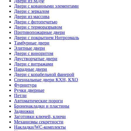
Двери из МДФ
Двери с кованными элементами
Двери с зеркалом
Двери из массива
Двери с фотопечатью
Двери с терморазрывом
Противопожарные двери
Двери с покрытием Нитроэмаль
Тамбурные двери
Элитные двери
Двери с виноритом
Двустворчатые двери
Двери с витражами
Парадные двери
Двери с корабельной фанерой
Специальные двери КХН, КХО
Фурнитура
Ручки дверные
Петли
Автоматические пороги
Броненакладки и пластины
Задвижки
Заготовки ключей, ключи
Механизмы секретности
Накладки/WC-комплекты