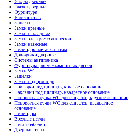
Упоры дверные
Глазки дверные
Фурнитура
Уплотнитель
Защелки
Замки врезные
Замки накладные
Замки электромеханические
Замки навесные
Цилиндровые механизмы
Доводчики дверные
Системы антипаника
Фурнитура для межкомнатных дверей
Замки WC
Защелки
Замки под цилиндр
Накладки под цилиндр, круглое основание
Накладки под цилиндр, квадратное основание
Поворотная ручка WC для санузлов, круглое основание
Поворотная ручка WC для санузлов, квадратное
основание
Цилиндры
Врезные петли
Петли-бабочки
Дверные ручки