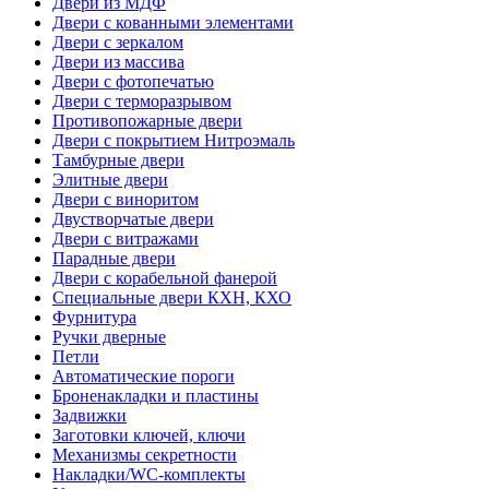
Двери из МДФ
Двери с кованными элементами
Двери с зеркалом
Двери из массива
Двери с фотопечатью
Двери с терморазрывом
Противопожарные двери
Двери с покрытием Нитроэмаль
Тамбурные двери
Элитные двери
Двери с виноритом
Двустворчатые двери
Двери с витражами
Парадные двери
Двери с корабельной фанерой
Специальные двери КХН, КХО
Фурнитура
Ручки дверные
Петли
Автоматические пороги
Броненакладки и пластины
Задвижки
Заготовки ключей, ключи
Механизмы секретности
Накладки/WC-комплекты