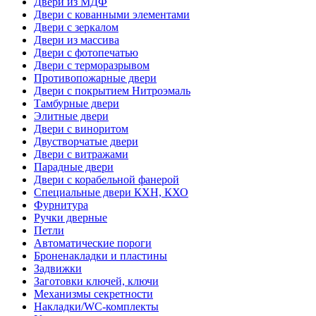
Двери из МДФ
Двери с кованными элементами
Двери с зеркалом
Двери из массива
Двери с фотопечатью
Двери с терморазрывом
Противопожарные двери
Двери с покрытием Нитроэмаль
Тамбурные двери
Элитные двери
Двери с виноритом
Двустворчатые двери
Двери с витражами
Парадные двери
Двери с корабельной фанерой
Специальные двери КХН, КХО
Фурнитура
Ручки дверные
Петли
Автоматические пороги
Броненакладки и пластины
Задвижки
Заготовки ключей, ключи
Механизмы секретности
Накладки/WC-комплекты