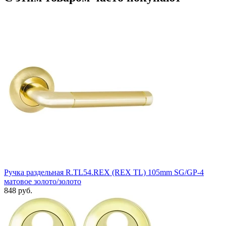
Ручка раздельная R.TL54.REX (REX TL) 105mm SG/GP-4
матовое золото/золото
848 руб.