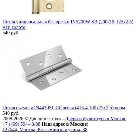
Петля универсальная без врезки IN5200W SB (200-2B 125x2,5)
мат. золото
540 руб.
Петля съемная IN4430SL CP левая (413-4 100x75x2,5) хром
540 руб.
2008-2026 ©
Двери из стали
-
Двери и фурнитура в Москве
+7 (499) 504-43-38
Наш адрес в Москве:
127644,
Москва
,
Клязьминская улица, 38