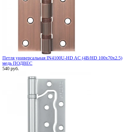
Петля универсальная IN4100U-HD AC (4B/HD 100х70х2.5)
медь ПОДВЕС
540 руб.