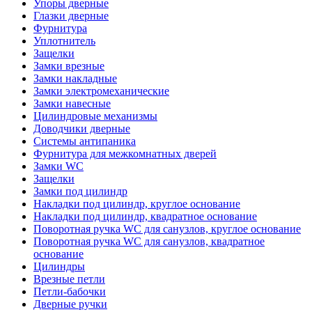
Упоры дверные
Глазки дверные
Фурнитура
Уплотнитель
Защелки
Замки врезные
Замки накладные
Замки электромеханические
Замки навесные
Цилиндровые механизмы
Доводчики дверные
Системы антипаника
Фурнитура для межкомнатных дверей
Замки WC
Защелки
Замки под цилиндр
Накладки под цилиндр, круглое основание
Накладки под цилиндр, квадратное основание
Поворотная ручка WC для санузлов, круглое основание
Поворотная ручка WC для санузлов, квадратное
основание
Цилиндры
Врезные петли
Петли-бабочки
Дверные ручки