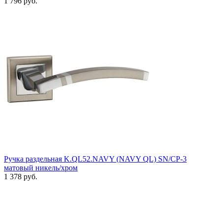
1 796 руб.
Ручка раздельная K.QL52.NAVY (NAVY QL) SN/CP-3
матовый никель/хром
1 378 руб.