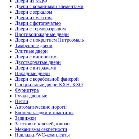
Двери из МДФ
Двери с кованными элементами
Двери с зеркалом
Двери из массива
Двери с фотопечатью
Двери с терморазрывом
Противопожарные двери
Двери с покрытием Нитроэмаль
Тамбурные двери
Элитные двери
Двери с виноритом
Двустворчатые двери
Двери с витражами
Парадные двери
Двери с корабельной фанерой
Специальные двери КХН, КХО
Фурнитура
Ручки дверные
Петли
Автоматические пороги
Броненакладки и пластины
Задвижки
Заготовки ключей, ключи
Механизмы секретности
Накладки/WC-комплекты