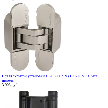
Петля скрытой установки U3D6000 SN (11160UN3D) мат.
никель
3 908 руб.