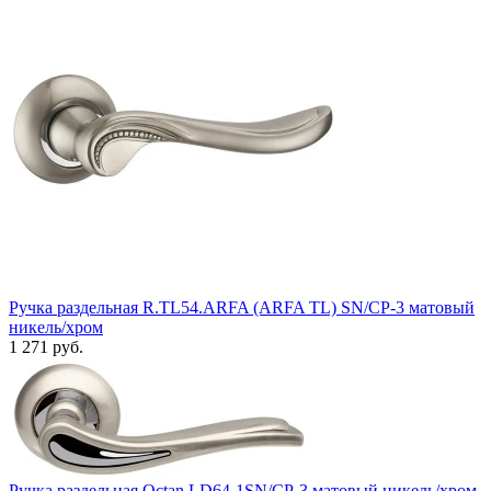
Ручка раздельная R.TL54.ARFA (ARFA TL) SN/CP-3 матовый
никель/хром
1 271 руб.
Ручка раздельная Octan LD64-1SN/CP-3 матовый никель/хром