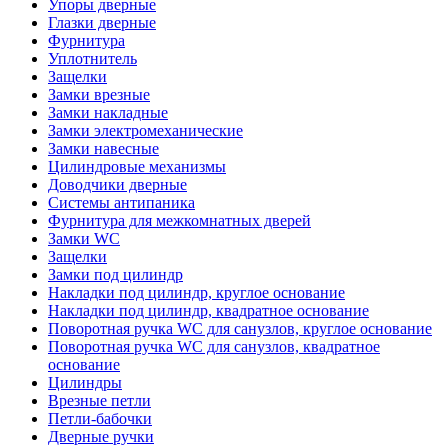
Упоры дверные
Глазки дверные
Фурнитура
Уплотнитель
Защелки
Замки врезные
Замки накладные
Замки электромеханические
Замки навесные
Цилиндровые механизмы
Доводчики дверные
Системы антипаника
Фурнитура для межкомнатных дверей
Замки WC
Защелки
Замки под цилиндр
Накладки под цилиндр, круглое основание
Накладки под цилиндр, квадратное основание
Поворотная ручка WC для санузлов, круглое основание
Поворотная ручка WC для санузлов, квадратное
основание
Цилиндры
Врезные петли
Петли-бабочки
Дверные ручки