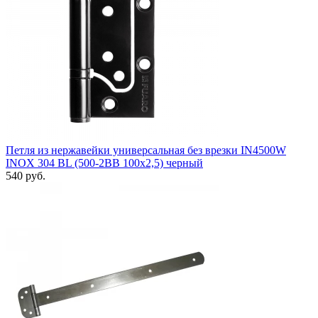
Петля из нержавейки универсальная без врезки IN4500W
INOX 304 BL (500-2BB 100x2,5) черный
540 руб.