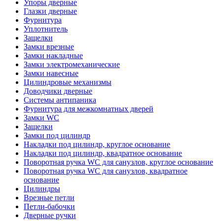
Упоры дверные
Глазки дверные
Фурнитура
Уплотнитель
Защелки
Замки врезные
Замки накладные
Замки электромеханические
Замки навесные
Цилиндровые механизмы
Доводчики дверные
Системы антипаника
Фурнитура для межкомнатных дверей
Замки WC
Защелки
Замки под цилиндр
Накладки под цилиндр, круглое основание
Накладки под цилиндр, квадратное основание
Поворотная ручка WC для санузлов, круглое основание
Поворотная ручка WC для санузлов, квадратное
основание
Цилиндры
Врезные петли
Петли-бабочки
Дверные ручки