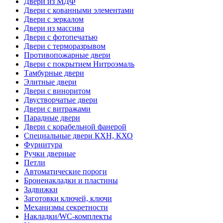
Двери из МДФ
Двери с кованными элементами
Двери с зеркалом
Двери из массива
Двери с фотопечатью
Двери с терморазрывом
Противопожарные двери
Двери с покрытием Нитроэмаль
Тамбурные двери
Элитные двери
Двери с виноритом
Двустворчатые двери
Двери с витражами
Парадные двери
Двери с корабельной фанерой
Специальные двери КХН, КХО
Фурнитура
Ручки дверные
Петли
Автоматические пороги
Броненакладки и пластины
Задвижки
Заготовки ключей, ключи
Механизмы секретности
Накладки/WC-комплекты