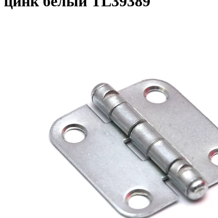
цинк белый TL39389