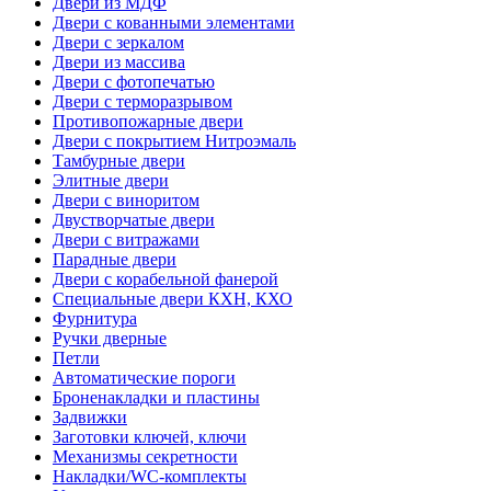
Двери из МДФ
Двери с кованными элементами
Двери с зеркалом
Двери из массива
Двери с фотопечатью
Двери с терморазрывом
Противопожарные двери
Двери с покрытием Нитроэмаль
Тамбурные двери
Элитные двери
Двери с виноритом
Двустворчатые двери
Двери с витражами
Парадные двери
Двери с корабельной фанерой
Специальные двери КХН, КХО
Фурнитура
Ручки дверные
Петли
Автоматические пороги
Броненакладки и пластины
Задвижки
Заготовки ключей, ключи
Механизмы секретности
Накладки/WC-комплекты