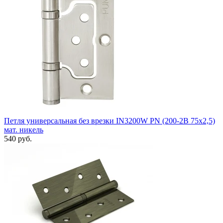
Петля универсальная без врезки IN3200W PN (200-2B 75x2,5)
мат. никель
540 руб.