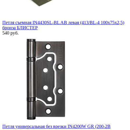
Петля съемная IN4430SL-BL AB левая (413/BL-4 100x75x2,5)
бронза БЛИСТЕР
540 руб.
Петля универсальная без врезки IN4200W GR (200-2B