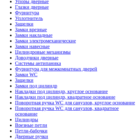
Упоры дверные
Глазки дверные
Фурнитура
Уплотнитель
Защелки
Замки врезные
Замки накладные
Замки электромеханические
Замки навесные
Цилиндровые механизмы
Доводчики дверные
Системы антипаника
Фурнитура для межкомнатных дверей
Замки WC
Защелки
Замки под цилиндр
Накладки под цилиндр, круглое основание
Накладки под цилиндр, квадратное основание
Поворотная ручка WC для санузлов, круглое основание
Поворотная ручка WC для санузлов, квадратное
основание
Цилиндры
Врезные петли
Петли-бабочки
Дверные ручки