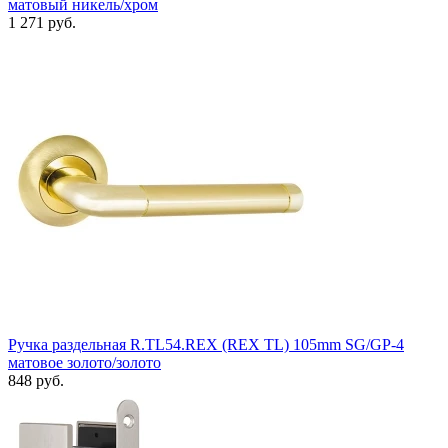
матовый никель/хром
1 271 руб.
Ручка раздельная R.TL54.REX (REX TL) 105mm SG/GP-4
матовое золото/золото
848 руб.