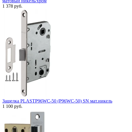
матовый никель/хром
1 378 руб.
Защелка PLASTP96WC-50 (P96WC-50) SN мат.никель
1 100 руб.