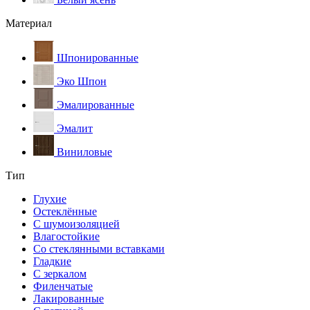
Материал
Шпонированные
Эко Шпон
Эмалированные
Эмалит
Виниловые
Тип
Глухие
Остеклённые
С шумоизоляцией
Влагостойкие
Со стеклянными вставками
Гладкие
С зеркалом
Филенчатые
Лакированные