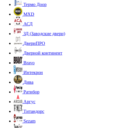
Термо Доор
MXD
АСД
ЗД (Заводские двери)
ДвериПРО
Дверной континент
Bravo
Интекрон
Дива
Ратибор
Аргус
Титандорс
Sezam