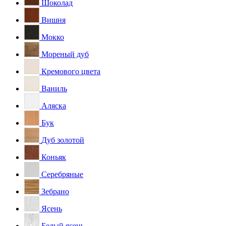
Шоколад
Вишня
Мокко
Мореный дуб
Кремового цвета
Ваниль
Аляска
Бук
Дуб золотой
Коньяк
Серебряные
Зебрано
Ясень
Белый ясень