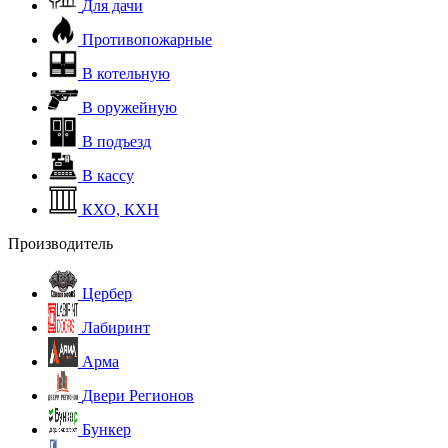
Для дачи
Противопожарные
В котельную
В оружейную
В подъезд
В кассу
КХО, КХН
Производитель
Цербер
Лабиринт
Арма
Двери Регионов
Бункер