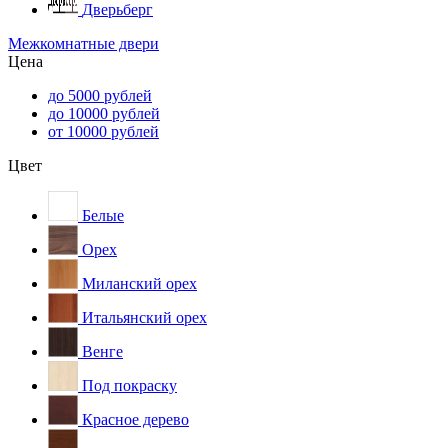
Дверьберг
Межкомнатные двери
Цена
до 5000 рублей
до 10000 рублей
от 10000 рублей
Цвет
Белые
Орех
Миланский орех
Итальянский орех
Венге
Под покраску
Красное дерево