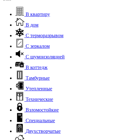
В квартиру
В дом
С терморазрывом
С зеркалом
С шумоизоляцией
В коттедж
Тамбурные
Утепленные
Технические
Взломостойкие
Специальные
Двухстворчатые