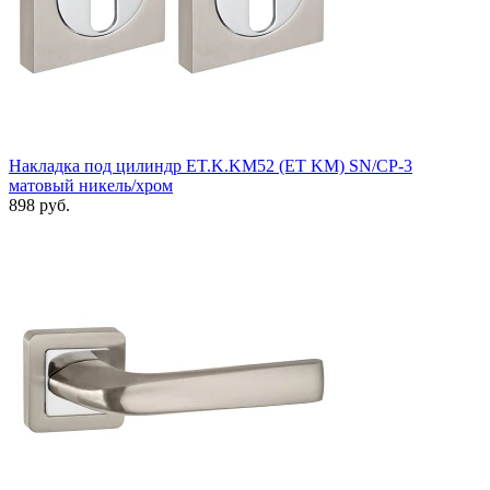
Накладка под цилиндр ET.K.KM52 (ET KM) SN/CP-3
матовый никель/хром
898 руб.