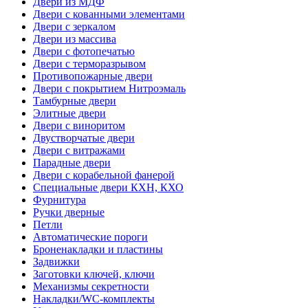
Двери из МДФ
Двери с кованными элементами
Двери с зеркалом
Двери из массива
Двери с фотопечатью
Двери с терморазрывом
Противопожарные двери
Двери с покрытием Нитроэмаль
Тамбурные двери
Элитные двери
Двери с виноритом
Двустворчатые двери
Двери с витражами
Парадные двери
Двери с корабельной фанерой
Специальные двери КХН, КХО
Фурнитура
Ручки дверные
Петли
Автоматические пороги
Броненакладки и пластины
Задвижки
Заготовки ключей, ключи
Механизмы секретности
Накладки/WC-комплекты