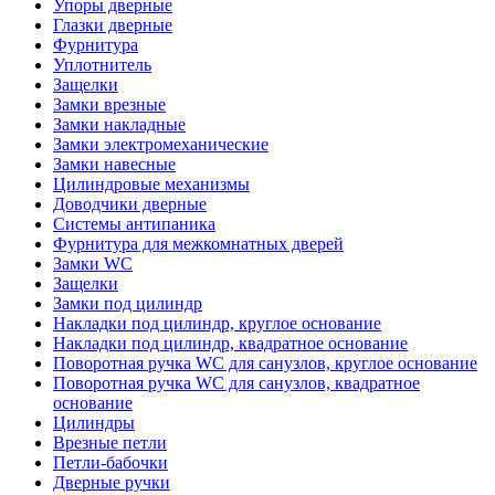
Упоры дверные
Глазки дверные
Фурнитура
Уплотнитель
Защелки
Замки врезные
Замки накладные
Замки электромеханические
Замки навесные
Цилиндровые механизмы
Доводчики дверные
Системы антипаника
Фурнитура для межкомнатных дверей
Замки WC
Защелки
Замки под цилиндр
Накладки под цилиндр, круглое основание
Накладки под цилиндр, квадратное основание
Поворотная ручка WC для санузлов, круглое основание
Поворотная ручка WC для санузлов, квадратное
основание
Цилиндры
Врезные петли
Петли-бабочки
Дверные ручки