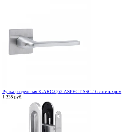
Ручка раздельная K.ARC.Q52.ASPECT SSC-16 сатин.хром
1 335 руб.