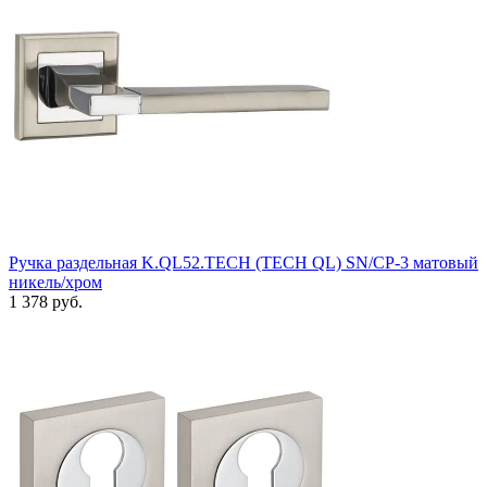
Ручка раздельная K.QL52.TECH (TECH QL) SN/CP-3 матовый
никель/хром
1 378 руб.