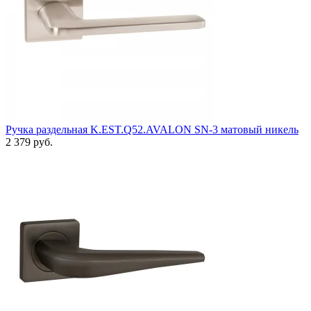
Ручка раздельная K.EST.Q52.AVALON SN-3 матовый никель
2 379 руб.