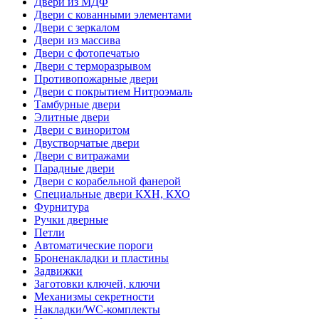
Двери из МДФ
Двери с кованными элементами
Двери с зеркалом
Двери из массива
Двери с фотопечатью
Двери с терморазрывом
Противопожарные двери
Двери с покрытием Нитроэмаль
Тамбурные двери
Элитные двери
Двери с виноритом
Двустворчатые двери
Двери с витражами
Парадные двери
Двери с корабельной фанерой
Специальные двери КХН, КХО
Фурнитура
Ручки дверные
Петли
Автоматические пороги
Броненакладки и пластины
Задвижки
Заготовки ключей, ключи
Механизмы секретности
Накладки/WC-комплекты