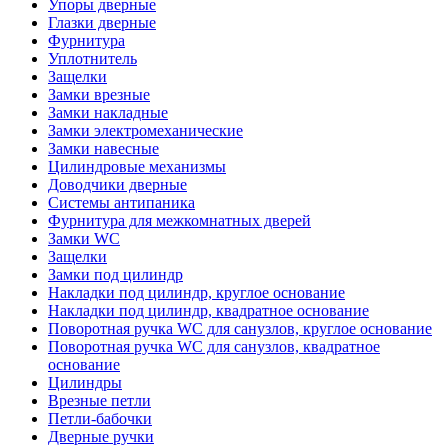
Упоры дверные
Глазки дверные
Фурнитура
Уплотнитель
Защелки
Замки врезные
Замки накладные
Замки электромеханические
Замки навесные
Цилиндровые механизмы
Доводчики дверные
Системы антипаника
Фурнитура для межкомнатных дверей
Замки WC
Защелки
Замки под цилиндр
Накладки под цилиндр, круглое основание
Накладки под цилиндр, квадратное основание
Поворотная ручка WC для санузлов, круглое основание
Поворотная ручка WC для санузлов, квадратное
основание
Цилиндры
Врезные петли
Петли-бабочки
Дверные ручки