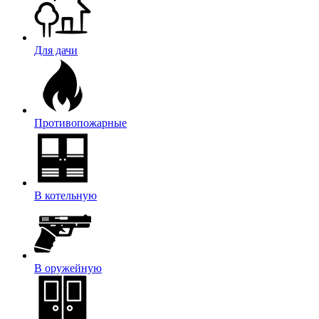
Для дачи
Противопожарные
В котельную
В оружейную