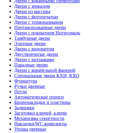
Двери с кованными элементами
Двери с зеркалом
Двери из массива
Двери с фотопечатью
Двери с терморазрывом
Противопожарные двери
Двери с покрытием Нитроэмаль
Тамбурные двери
Элитные двери
Двери с виноритом
Двустворчатые двери
Двери с витражами
Парадные двери
Двери с корабельной фанерой
Специальные двери КХН, КХО
Фурнитура
Ручки дверные
Петли
Автоматические пороги
Броненакладки и пластины
Задвижки
Заготовки ключей, ключи
Механизмы секретности
Накладки/WC-комплекты
Упоры дверные