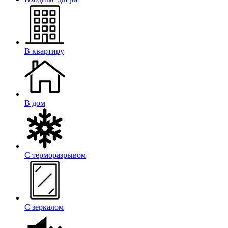
В квартиру
В дом
С терморазрывом
С зеркалом