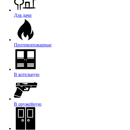
Для дачи
Противопожарные
В котельную
В оружейную