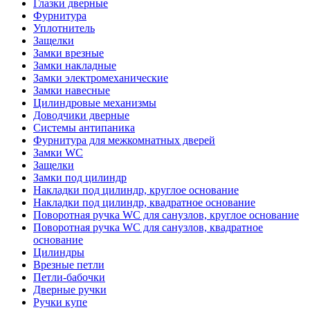
Глазки дверные
Фурнитура
Уплотнитель
Защелки
Замки врезные
Замки накладные
Замки электромеханические
Замки навесные
Цилиндровые механизмы
Доводчики дверные
Системы антипаника
Фурнитура для межкомнатных дверей
Замки WC
Защелки
Замки под цилиндр
Накладки под цилиндр, круглое основание
Накладки под цилиндр, квадратное основание
Поворотная ручка WC для санузлов, круглое основание
Поворотная ручка WC для санузлов, квадратное
основание
Цилиндры
Врезные петли
Петли-бабочки
Дверные ручки
Ручки купе