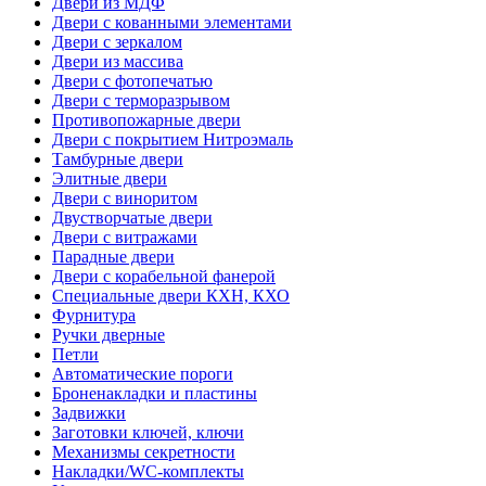
Двери из МДФ
Двери с кованными элементами
Двери с зеркалом
Двери из массива
Двери с фотопечатью
Двери с терморазрывом
Противопожарные двери
Двери с покрытием Нитроэмаль
Тамбурные двери
Элитные двери
Двери с виноритом
Двустворчатые двери
Двери с витражами
Парадные двери
Двери с корабельной фанерой
Специальные двери КХН, КХО
Фурнитура
Ручки дверные
Петли
Автоматические пороги
Броненакладки и пластины
Задвижки
Заготовки ключей, ключи
Механизмы секретности
Накладки/WC-комплекты