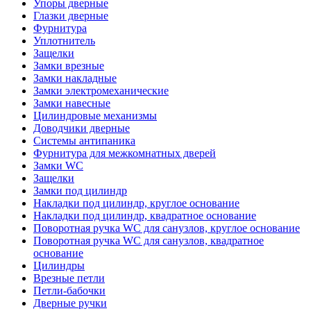
Упоры дверные
Глазки дверные
Фурнитура
Уплотнитель
Защелки
Замки врезные
Замки накладные
Замки электромеханические
Замки навесные
Цилиндровые механизмы
Доводчики дверные
Системы антипаника
Фурнитура для межкомнатных дверей
Замки WC
Защелки
Замки под цилиндр
Накладки под цилиндр, круглое основание
Накладки под цилиндр, квадратное основание
Поворотная ручка WC для санузлов, круглое основание
Поворотная ручка WC для санузлов, квадратное
основание
Цилиндры
Врезные петли
Петли-бабочки
Дверные ручки