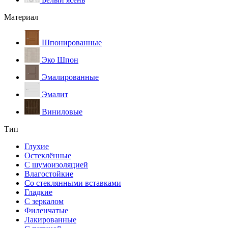
Материал
Шпонированные
Эко Шпон
Эмалированные
Эмалит
Виниловые
Тип
Глухие
Остеклённые
С шумоизоляцией
Влагостойкие
Со стеклянными вставками
Гладкие
С зеркалом
Филенчатые
Лакированные