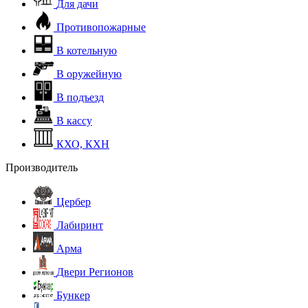
Для дачи
Противопожарные
В котельную
В оружейную
В подъезд
В кассу
КХО, КХН
Производитель
Цербер
Лабиринт
Арма
Двери Регионов
Бункер