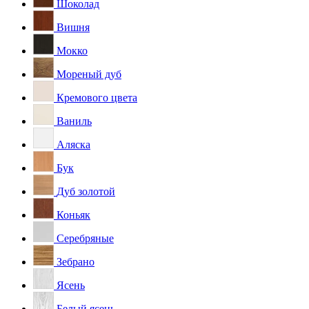
Шоколад
Вишня
Мокко
Мореный дуб
Кремового цвета
Ваниль
Аляска
Бук
Дуб золотой
Коньяк
Серебряные
Зебрано
Ясень
Белый ясень