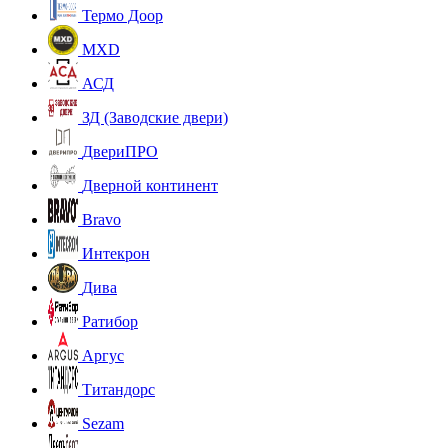
Термо Доор
MXD
АСД
ЗД (Заводские двери)
ДвериПРО
Дверной континент
Bravo
Интекрон
Дива
Ратибор
Аргус
Титандорс
Sezam