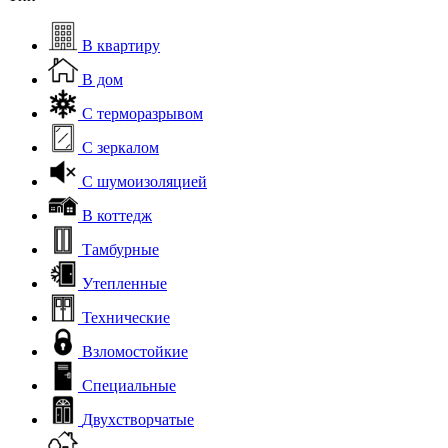
В квартиру
В дом
С терморазрывом
С зеркалом
С шумоизоляцией
В коттедж
Тамбурные
Утепленные
Технические
Взломостойкие
Специальные
Двухстворчатые