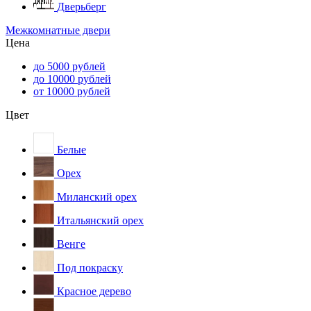
Дверьберг
Межкомнатные двери
Цена
до 5000 рублей
до 10000 рублей
от 10000 рублей
Цвет
Белые
Орех
Миланский орех
Итальянский орех
Венге
Под покраску
Красное дерево