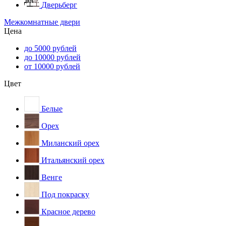
Дверьберг
Межкомнатные двери
Цена
до 5000 рублей
до 10000 рублей
от 10000 рублей
Цвет
Белые
Орех
Миланский орех
Итальянский орех
Венге
Под покраску
Красное дерево