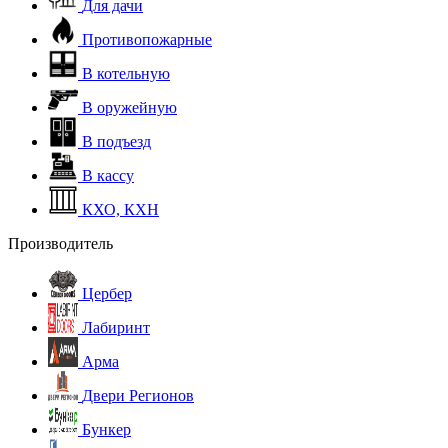
Для дачи
Противопожарные
В котельную
В оружейную
В подъезд
В кассу
КХО, КХН
Производитель
Цербер
Лабиринт
Арма
Двери Регионов
Бункер