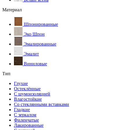
Материал
Шпонированные
Эко Шпон
Эмалированные
Эмалит
Виниловые
Тип
Глухие
Остеклённые
С шумоизоляцией
Влагостойкие
Со стеклянными вставками
Гладкие
С зеркалом
Филенчатые
Лакированные