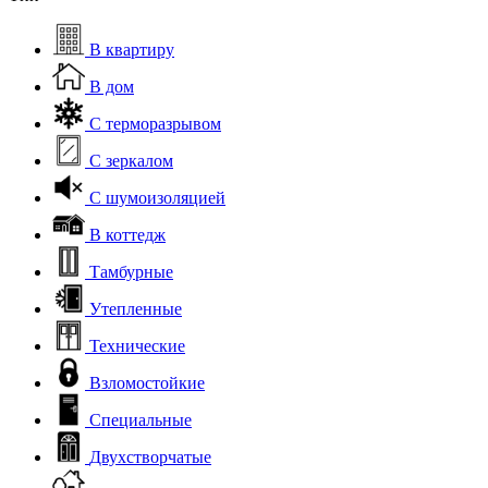
В квартиру
В дом
С терморазрывом
С зеркалом
С шумоизоляцией
В коттедж
Тамбурные
Утепленные
Технические
Взломостойкие
Специальные
Двухстворчатые