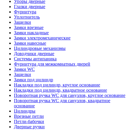
Упоры дверные
Глазки дверные
Фурнитура
Уплотнитель
Защелки
Замки врезные
Замки накладные
Замки электромеханические
Замки навесные
Цилиндровые механизмы
Доводчики дверные
Системы антипаника
Фурнитура для межкомнатных дверей
Замки WC
Защелки
Замки под цилиндр
Накладки под цилиндр, круглое основание
Накладки под цилиндр, квадратное основание
Поворотная ручка WC для санузлов, круглое основание
Поворотная ручка WC для санузлов, квадратное
основание
Цилиндры
Врезные петли
Петли-бабочки
Дверные ручки