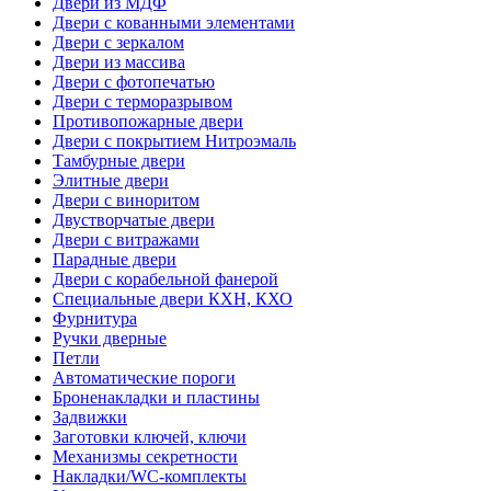
Двери из МДФ
Двери с кованными элементами
Двери с зеркалом
Двери из массива
Двери с фотопечатью
Двери с терморазрывом
Противопожарные двери
Двери с покрытием Нитроэмаль
Тамбурные двери
Элитные двери
Двери с виноритом
Двустворчатые двери
Двери с витражами
Парадные двери
Двери с корабельной фанерой
Специальные двери КХН, КХО
Фурнитура
Ручки дверные
Петли
Автоматические пороги
Броненакладки и пластины
Задвижки
Заготовки ключей, ключи
Механизмы секретности
Накладки/WC-комплекты