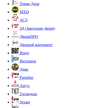
Термо Доор
MXD
АСД
ЗД (Заводские двери)
ДвериПРО
Дверной континент
Bravo
Интекрон
Дива
Ратибор
Аргус
Титандорс
Sezam