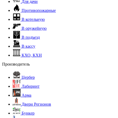
Для дачи
Противопожарные
В котельную
В оружейную
В подъезд
В кассу
КХО, КХН
Производитель
Цербер
Лабиринт
Арма
Двери Регионов
Бункер