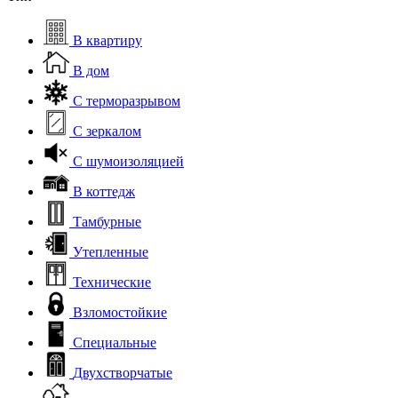
В квартиру
В дом
С терморазрывом
С зеркалом
С шумоизоляцией
В коттедж
Тамбурные
Утепленные
Технические
Взломостойкие
Специальные
Двухстворчатые