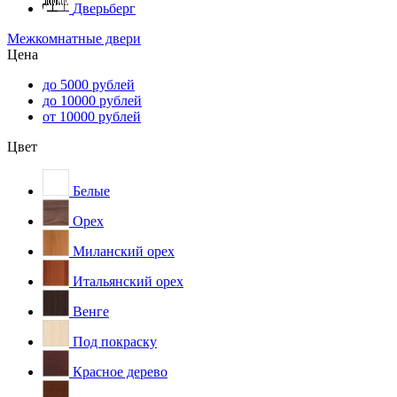
Дверьберг
Межкомнатные двери
Цена
до 5000 рублей
до 10000 рублей
от 10000 рублей
Цвет
Белые
Орех
Миланский орех
Итальянский орех
Венге
Под покраску
Красное дерево