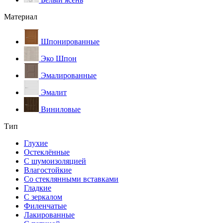
Материал
Шпонированные
Эко Шпон
Эмалированные
Эмалит
Виниловые
Тип
Глухие
Остеклённые
С шумоизоляцией
Влагостойкие
Со стеклянными вставками
Гладкие
С зеркалом
Филенчатые
Лакированные