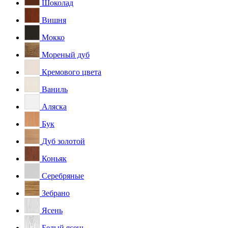
Шоколад
Вишня
Мокко
Мореный дуб
Кремового цвета
Ваниль
Аляска
Бук
Дуб золотой
Коньяк
Серебряные
Зебрано
Ясень
Белый ясень