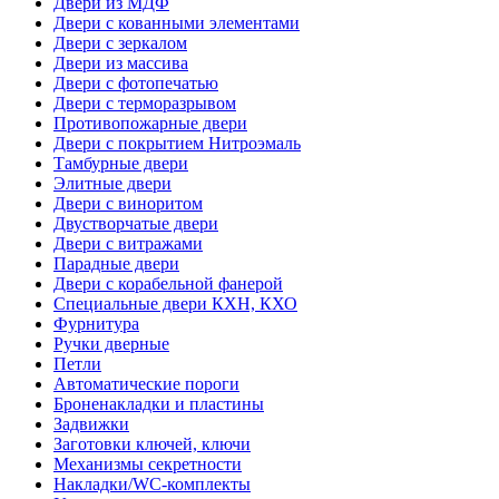
Двери из МДФ
Двери с кованными элементами
Двери с зеркалом
Двери из массива
Двери с фотопечатью
Двери с терморазрывом
Противопожарные двери
Двери с покрытием Нитроэмаль
Тамбурные двери
Элитные двери
Двери с виноритом
Двустворчатые двери
Двери с витражами
Парадные двери
Двери с корабельной фанерой
Специальные двери КХН, КХО
Фурнитура
Ручки дверные
Петли
Автоматические пороги
Броненакладки и пластины
Задвижки
Заготовки ключей, ключи
Механизмы секретности
Накладки/WC-комплекты