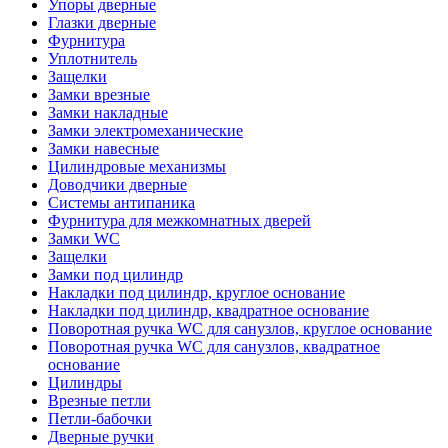
Упоры дверные
Глазки дверные
Фурнитура
Уплотнитель
Защелки
Замки врезные
Замки накладные
Замки электромеханические
Замки навесные
Цилиндровые механизмы
Доводчики дверные
Системы антипаника
Фурнитура для межкомнатных дверей
Замки WC
Защелки
Замки под цилиндр
Накладки под цилиндр, круглое основание
Накладки под цилиндр, квадратное основание
Поворотная ручка WC для санузлов, круглое основание
Поворотная ручка WC для санузлов, квадратное
основание
Цилиндры
Врезные петли
Петли-бабочки
Дверные ручки