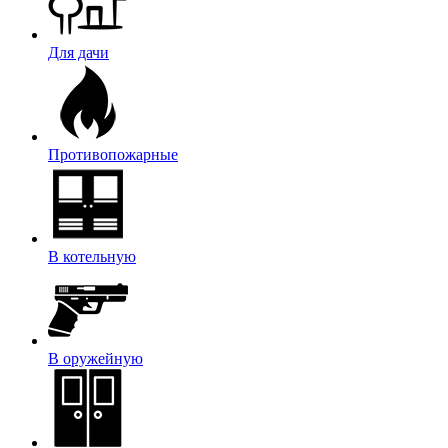
Для дачи
Противопожарные
В котельную
В оружейную