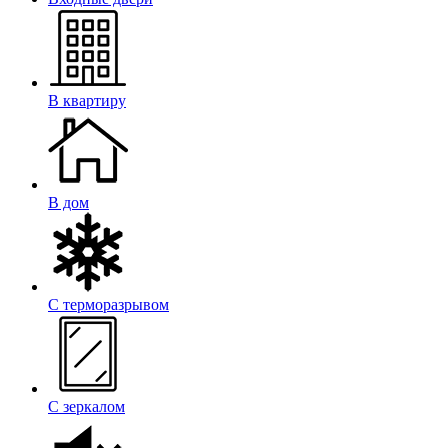
В квартиру
В дом
С терморазрывом
С зеркалом