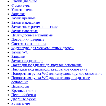
Глазки дверные
Фурнитура
Уплотнитель
Защелки
Замки врезные
Замки накладные
Замки электромеханические
Замки навесные
Цилиндровые механизмы
Доводчики дверные
Системы антипаника
Фурнитура для межкомнатных дверей
Замки WC
Защелки
Замки под цилиндр
Накладки под цилиндр, круглое основание
Накладки под цилиндр, квадратное основание
Поворотная ручка WC для санузлов, круглое основание
Поворотная ручка WC для санузлов, квадратное
основание
Цилиндры
Врезные петли
Петли-бабочки
Дверные ручки
Ручки купе