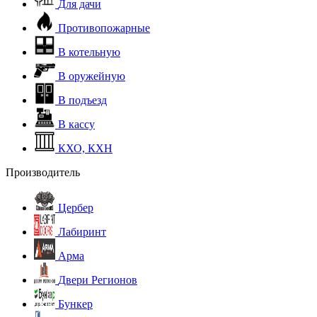
Для дачи
Противопожарные
В котельную
В оружейную
В подъезд
В кассу
КХО, КХН
Производитель
Цербер
Лабиринт
Арма
Двери Регионов
Бункер