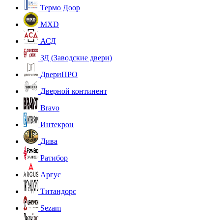
Термо Доор
MXD
АСД
ЗД (Заводские двери)
ДвериПРО
Дверной континент
Bravo
Интекрон
Дива
Ратибор
Аргус
Титандорс
Sezam