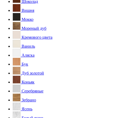
Шоколад
Вишня
Мокко
Мореный дуб
Кремового цвета
Ваниль
Аляска
Бук
Дуб золотой
Коньяк
Серебряные
Зебрано
Ясень
Белый ясень