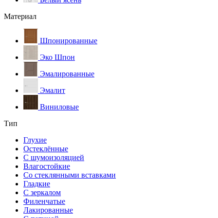
Материал
Шпонированные
Эко Шпон
Эмалированные
Эмалит
Виниловые
Тип
Глухие
Остеклённые
С шумоизоляцией
Влагостойкие
Со стеклянными вставками
Гладкие
С зеркалом
Филенчатые
Лакированные