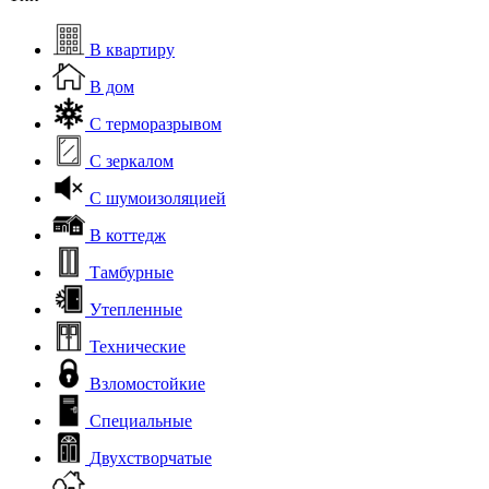
В квартиру
В дом
С терморазрывом
С зеркалом
С шумоизоляцией
В коттедж
Тамбурные
Утепленные
Технические
Взломостойкие
Специальные
Двухстворчатые