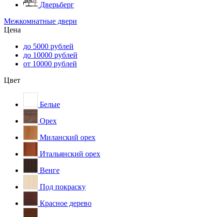
Дверьберг
Межкомнатные двери
Цена
до 5000 рублей
до 10000 рублей
от 10000 рублей
Цвет
Белые
Орех
Миланский орех
Итальянский орех
Венге
Под покраску
Красное дерево