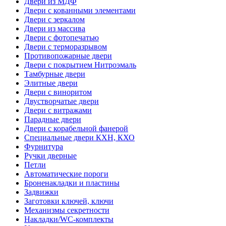
Двери из МДФ
Двери с кованными элементами
Двери с зеркалом
Двери из массива
Двери с фотопечатью
Двери с терморазрывом
Противопожарные двери
Двери с покрытием Нитроэмаль
Тамбурные двери
Элитные двери
Двери с виноритом
Двустворчатые двери
Двери с витражами
Парадные двери
Двери с корабельной фанерой
Специальные двери КХН, КХО
Фурнитура
Ручки дверные
Петли
Автоматические пороги
Броненакладки и пластины
Задвижки
Заготовки ключей, ключи
Механизмы секретности
Накладки/WC-комплекты