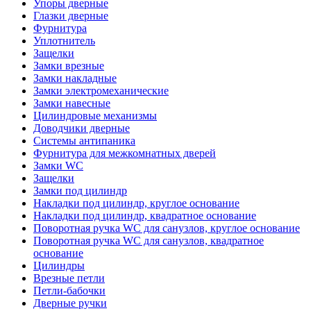
Упоры дверные
Глазки дверные
Фурнитура
Уплотнитель
Защелки
Замки врезные
Замки накладные
Замки электромеханические
Замки навесные
Цилиндровые механизмы
Доводчики дверные
Системы антипаника
Фурнитура для межкомнатных дверей
Замки WC
Защелки
Замки под цилиндр
Накладки под цилиндр, круглое основание
Накладки под цилиндр, квадратное основание
Поворотная ручка WC для санузлов, круглое основание
Поворотная ручка WC для санузлов, квадратное
основание
Цилиндры
Врезные петли
Петли-бабочки
Дверные ручки