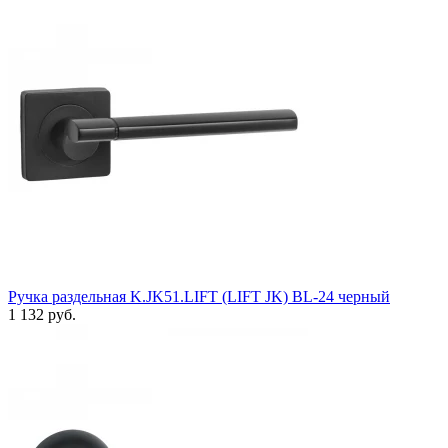
Ручка раздельная K.JK51.LIFT (LIFT JK) BL-24 черный
1 132 руб.