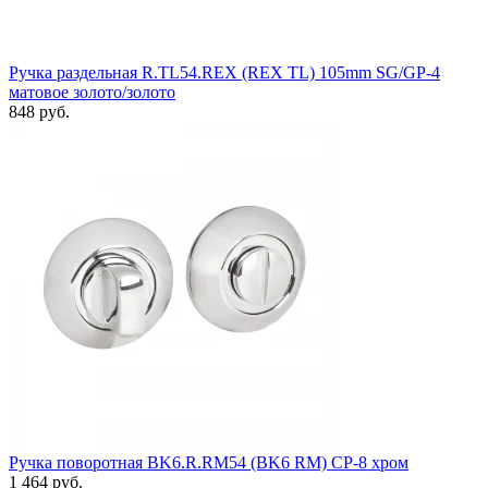
Ручка раздельная R.TL54.REX (REX TL) 105mm SG/GP-4
матовое золото/золото
848 руб.
Ручка поворотная BK6.R.RM54 (BK6 RM) CP-8 хром
1 464 руб.