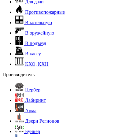
Для дачи
Противопожарные
В котельную
В оружейную
В подъезд
В кассу
КХО, КХН
Производитель
Цербер
Лабиринт
Арма
Двери Регионов
Бункер