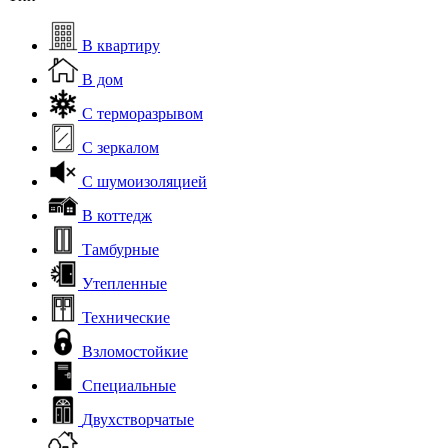
В квартиру
В дом
С терморазрывом
С зеркалом
С шумоизоляцией
В коттедж
Тамбурные
Утепленные
Технические
Взломостойкие
Специальные
Двухстворчатые