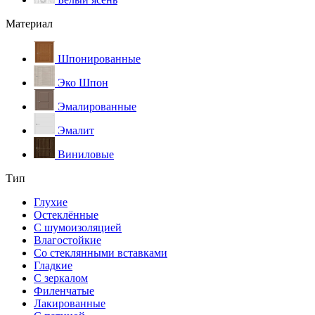
Материал
Шпонированные
Эко Шпон
Эмалированные
Эмалит
Виниловые
Тип
Глухие
Остеклённые
С шумоизоляцией
Влагостойкие
Со стеклянными вставками
Гладкие
С зеркалом
Филенчатые
Лакированные