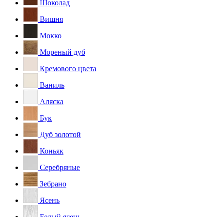
Шоколад
Вишня
Мокко
Мореный дуб
Кремового цвета
Ваниль
Аляска
Бук
Дуб золотой
Коньяк
Серебряные
Зебрано
Ясень
Белый ясень