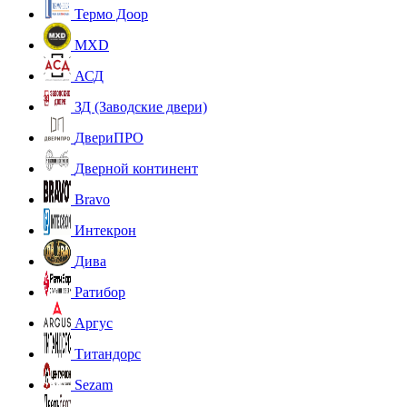
Термо Доор
MXD
АСД
ЗД (Заводские двери)
ДвериПРО
Дверной континент
Bravo
Интекрон
Дива
Ратибор
Аргус
Титандорс
Sezam