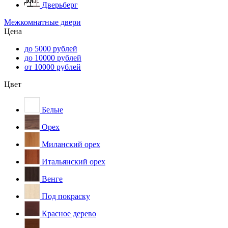
Дверьберг
Межкомнатные двери
Цена
до 5000 рублей
до 10000 рублей
от 10000 рублей
Цвет
Белые
Орех
Миланский орех
Итальянский орех
Венге
Под покраску
Красное дерево