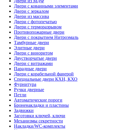
Двери из МДФ
Двери с кованными элементами
Двери с зеркалом
Двери из массива
Двери с фотопечатью
Двери с терморазрывом
Противопожарные двери
Двери с покрытием Нитроэмаль
Тамбурные двери
Элитные двери
Двери с виноритом
Двустворчатые двери
Двери с витражами
Парадные двери
Двери с корабельной фанерой
Специальные двери КХН, КХО
Фурнитура
Ручки дверные
Петли
Автоматические пороги
Броненакладки и пластины
Задвижки
Заготовки ключей, ключи
Механизмы секретности
Накладки/WC-комплекты