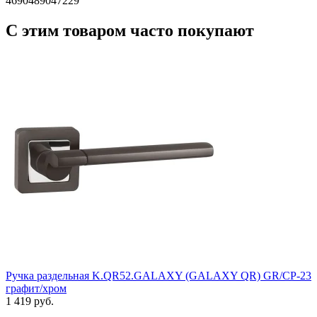
4690489047229
С этим товаром часто покупают
Ручка раздельная K.QR52.GALAXY (GALAXY QR) GR/CP-23
графит/хром
1 419 руб.