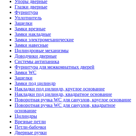
Упоры дверные
Глазки дверные
Фурнитура
Уплотнитель
Защелки
Замки врезные
Замки накладные
Замки электромеханические
Замки навесные
Цилиндровые механизмы
Доводчики дверные
Системы антипаника
Фурнитура для межкомнатных дверей
Замки WC
Защелки
Замки под цилиндр
Накладки под цилиндр, круглое основание
Накладки под цилиндр, квадратное основание
Поворотная ручка WC для санузлов, круглое основание
Поворотная ручка WC для санузлов, квадратное
основание
Цилиндры
Врезные петли
Петли-бабочки
Дверные ручки