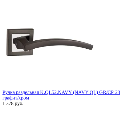
Ручка раздельная K.QL52.NAVY (NAVY QL) GR/CP-23
графит/хром
1 378 руб.