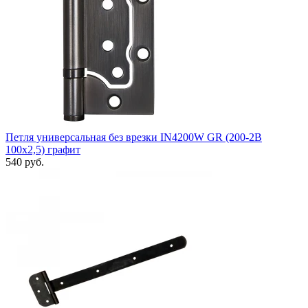
Петля универсальная без врезки IN4200W GR (200-2B
100x2,5) графит
540 руб.