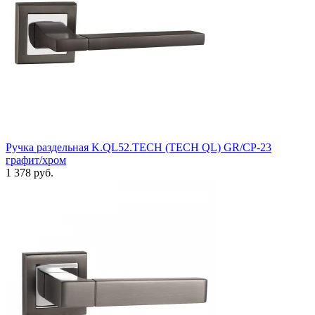
Ручка раздельная K.QL52.TECH (TECH QL) GR/CP-23
графит/хром
1 378 руб.