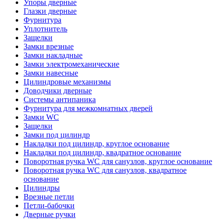
Упоры дверные
Глазки дверные
Фурнитура
Уплотнитель
Защелки
Замки врезные
Замки накладные
Замки электромеханические
Замки навесные
Цилиндровые механизмы
Доводчики дверные
Системы антипаника
Фурнитура для межкомнатных дверей
Замки WC
Защелки
Замки под цилиндр
Накладки под цилиндр, круглое основание
Накладки под цилиндр, квадратное основание
Поворотная ручка WC для санузлов, круглое основание
Поворотная ручка WC для санузлов, квадратное
основание
Цилиндры
Врезные петли
Петли-бабочки
Дверные ручки