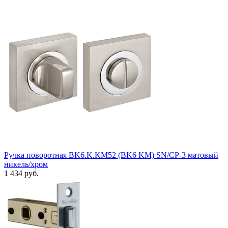
Ручка поворотная BK6.K.KM52 (BK6 KM) SN/CP-3 матовый
никель/хром
1 434 руб.