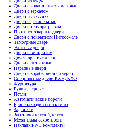
Двери из МДФ
Двери с кованными элементами
Двери с зеркалом
Двери из массива
Двери с фотопечатью
Двери с терморазрывом
Противопожарные двери
Двери с покрытием Нитроэмаль
Тамбурные двери
Элитные двери
Двери с виноритом
Двустворчатые двери
Двери с витражами
Парадные двери
Двери с корабельной фанерой
Специальные двери КХН, КХО
Фурнитура
Ручки дверные
Петли
Автоматические пороги
Броненакладки и пластины
Задвижки
Заготовки ключей, ключи
Механизмы секретности
Накладки/WC-комплекты