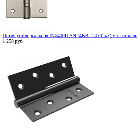
Петля универсальная IN6400U SN (4BB 150x95x3) мат. никель
1 258 руб.