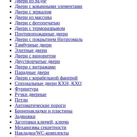
Двери из МДФ
Двери с кованными элементами
Двери с зеркалом
Двери из массива
Двери с фотопечатью
Двери с терморазрывом
Противопожарные двери
Двери с покрытием Нитроэмаль
Тамбурные двери
Элитные двери
Двери с виноритом
Двустворчатые двери
Двери с витражами
Парадные двери
Двери с корабельной фанерой
Специальные двери КХН, КХО
Фурнитура
Ручки дверные
Петли
Автоматические пороги
Броненакладки и пластины
Задвижки
Заготовки ключей, ключи
Механизмы секретности
Накладки/WC-комплекты