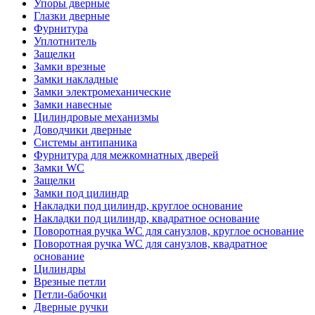
Упоры дверные
Глазки дверные
Фурнитура
Уплотнитель
Защелки
Замки врезные
Замки накладные
Замки электромеханические
Замки навесные
Цилиндровые механизмы
Доводчики дверные
Системы антипаника
Фурнитура для межкомнатных дверей
Замки WC
Защелки
Замки под цилиндр
Накладки под цилиндр, круглое основание
Накладки под цилиндр, квадратное основание
Поворотная ручка WC для санузлов, круглое основание
Поворотная ручка WC для санузлов, квадратное
основание
Цилиндры
Врезные петли
Петли-бабочки
Дверные ручки