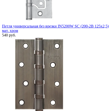
Петля универсальная без врезки IN5200W SC (200-2B 125x2,5)
мат. хром
540 руб.