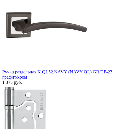
Ручка раздельная K.QL52.NAVY (NAVY QL) GR/CP-23
графит/хром
1 378 руб.