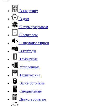
В квартиру
В дом
С терморазрывом
С зеркалом
С шумоизоляцией
В коттедж
Тамбурные
Утепленные
Технические
Взломостойкие
Специальные
Двухстворчатые