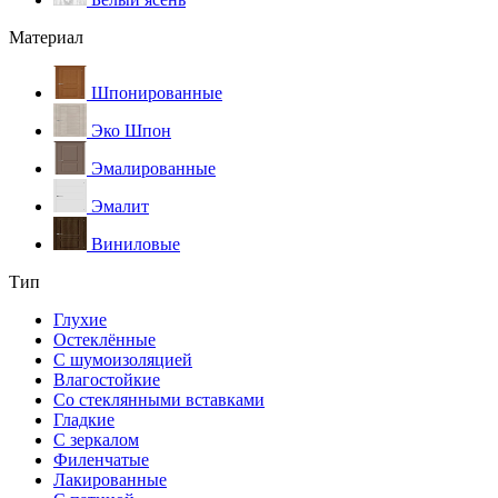
Материал
Шпонированные
Эко Шпон
Эмалированные
Эмалит
Виниловые
Тип
Глухие
Остеклённые
С шумоизоляцией
Влагостойкие
Со стеклянными вставками
Гладкие
С зеркалом
Филенчатые
Лакированные