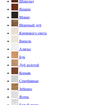
Шоколад
Вишня
Мокко
Мореный дуб
Кремового цвета
Ваниль
Аляска
Бук
Дуб золотой
Коньяк
Серебряные
Зебрано
Ясень
Белый ясень