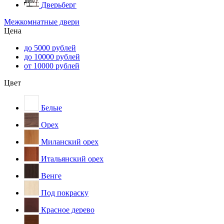
Дверьберг
Межкомнатные двери
Цена
до 5000 рублей
до 10000 рублей
от 10000 рублей
Цвет
Белые
Орех
Миланский орех
Итальянский орех
Венге
Под покраску
Красное дерево