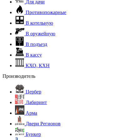
Для дачи
Противопожарные
В котельную
В оружейную
В подъезд
В кассу
КХО, КХН
Производитель
Цербер
Лабиринт
Арма
Двери Регионов
Бункер