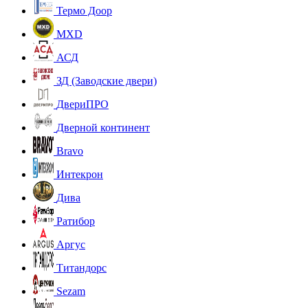
Термо Доор
MXD
АСД
ЗД (Заводские двери)
ДвериПРО
Дверной континент
Bravo
Интекрон
Дива
Ратибор
Аргус
Титандорс
Sezam