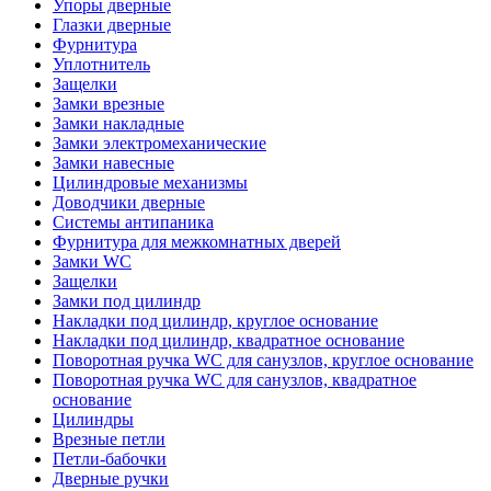
Упоры дверные
Глазки дверные
Фурнитура
Уплотнитель
Защелки
Замки врезные
Замки накладные
Замки электромеханические
Замки навесные
Цилиндровые механизмы
Доводчики дверные
Системы антипаника
Фурнитура для межкомнатных дверей
Замки WC
Защелки
Замки под цилиндр
Накладки под цилиндр, круглое основание
Накладки под цилиндр, квадратное основание
Поворотная ручка WC для санузлов, круглое основание
Поворотная ручка WC для санузлов, квадратное
основание
Цилиндры
Врезные петли
Петли-бабочки
Дверные ручки