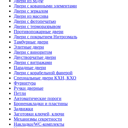
Двери из МДФ
Двери с кованными элементами
Двери с зеркалом
Двери из массива
Двери с фотопечатью
Двери с терморазрывом
Противопожарные двери
Двери с покрытием Нитроэмаль
Тамбурные двери
Элитные двери
Двери с виноритом
Двустворчатые двери
Двери с витражами
Парадные двери
Двери с корабельной фанерой
Специальные двери КХН, КХО
Фурнитура
Ручки дверные
Петли
Автоматические пороги
Броненакладки и пластины
Задвижки
Заготовки ключей, ключи
Механизмы секретности
Накладки/WC-комплекты