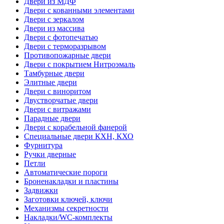
Двери из МДФ
Двери с кованными элементами
Двери с зеркалом
Двери из массива
Двери с фотопечатью
Двери с терморазрывом
Противопожарные двери
Двери с покрытием Нитроэмаль
Тамбурные двери
Элитные двери
Двери с виноритом
Двустворчатые двери
Двери с витражами
Парадные двери
Двери с корабельной фанерой
Специальные двери КХН, КХО
Фурнитура
Ручки дверные
Петли
Автоматические пороги
Броненакладки и пластины
Задвижки
Заготовки ключей, ключи
Механизмы секретности
Накладки/WC-комплекты