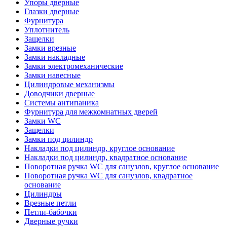
Упоры дверные
Глазки дверные
Фурнитура
Уплотнитель
Защелки
Замки врезные
Замки накладные
Замки электромеханические
Замки навесные
Цилиндровые механизмы
Доводчики дверные
Системы антипаника
Фурнитура для межкомнатных дверей
Замки WC
Защелки
Замки под цилиндр
Накладки под цилиндр, круглое основание
Накладки под цилиндр, квадратное основание
Поворотная ручка WC для санузлов, круглое основание
Поворотная ручка WC для санузлов, квадратное
основание
Цилиндры
Врезные петли
Петли-бабочки
Дверные ручки