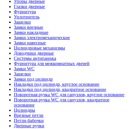
Упоры дверные
Глазки дверные
Фурнитура
Уплотнитель
Защелки
Замки врезные
Замки накладные
Замки электромеханические
Замки навесные
Цилиндровые механизмы
Доводчики дверные
Системы антипаника
Фурнитура для межкомнатных дверей
Замки WC
Защелки
Замки под цилиндр
Накладки под цилиндр, круглое основание
Накладки под цилиндр, квадратное основание
Поворотная ручка WC для санузлов, круглое основание
Поворотная ручка WC для санузлов, квадратное
основание
Цилиндры
Врезные петли
Петли-бабочки
Дверные ручки