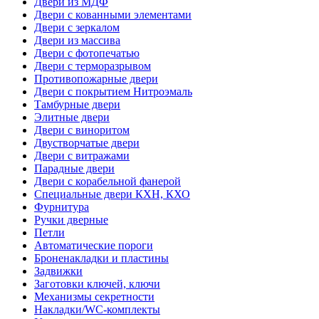
Двери из МДФ
Двери с кованными элементами
Двери с зеркалом
Двери из массива
Двери с фотопечатью
Двери с терморазрывом
Противопожарные двери
Двери с покрытием Нитроэмаль
Тамбурные двери
Элитные двери
Двери с виноритом
Двустворчатые двери
Двери с витражами
Парадные двери
Двери с корабельной фанерой
Специальные двери КХН, КХО
Фурнитура
Ручки дверные
Петли
Автоматические пороги
Броненакладки и пластины
Задвижки
Заготовки ключей, ключи
Механизмы секретности
Накладки/WC-комплекты