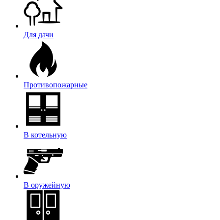
Для дачи
Противопожарные
В котельную
В оружейную