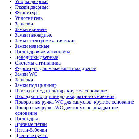
Упоры дверные
Глазки дверные
Фурнитура
Уплотнитель
Защелки
Замки врезные
Замки накладные
Замки электромеханические
Замки навесные
Цилиндровые механизмы
Доводчики дверные
Системы антипаника
Фурнитура для межкомнатных дверей
Замки WC
Защелки
Замки под цилиндр
Накладки под цилиндр, круглое основание
Накладки под цилиндр, квадратное основание
Поворотная ручка WC для санузлов, круглое основание
Поворотная ручка WC для санузлов, квадратное
основание
Цилиндры
Врезные петли
Петли-бабочки
Дверные ручки