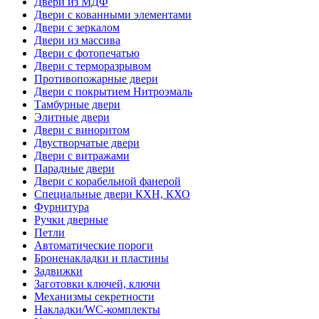
Двери из МДФ
Двери с кованными элементами
Двери с зеркалом
Двери из массива
Двери с фотопечатью
Двери с терморазрывом
Противопожарные двери
Двери с покрытием Нитроэмаль
Тамбурные двери
Элитные двери
Двери с виноритом
Двустворчатые двери
Двери с витражами
Парадные двери
Двери с корабельной фанерой
Специальные двери КХН, КХО
Фурнитура
Ручки дверные
Петли
Автоматические пороги
Броненакладки и пластины
Задвижки
Заготовки ключей, ключи
Механизмы секретности
Накладки/WC-комплекты