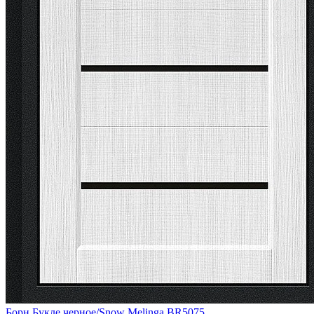
Борн Букле черное/Snow Melinga BR5075