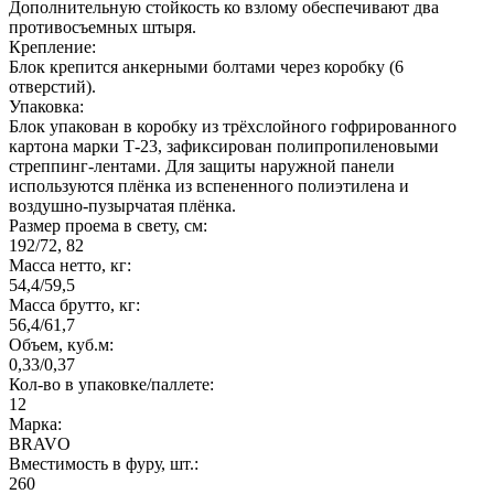
Дополнительную стойкость ко взлому обеспечивают два
противосъемных штыря.
Крепление:
Блок крепится анкерными болтами через коробку (6
отверстий).
Упаковка:
Блок упакован в коробку из трёхслойного гофрированного
картона марки Т-23, зафиксирован полипропиленовыми
стреппинг-лентами. Для защиты наружной панели
используются плёнка из вспененного полиэтилена и
воздушно-пузырчатая плёнка.
Размер проема в свету, см:
192/72, 82
Масса нетто, кг:
54,4/59,5
Масса брутто, кг:
56,4/61,7
Объем, куб.м:
0,33/0,37
Кол-во в упаковке/паллете:
12
Марка:
BRAVO
Вместимость в фуру, шт.:
260