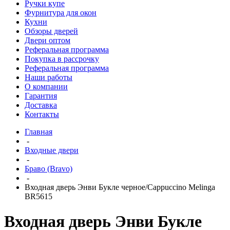
Ручки купе
Фурнитура для окон
Кухни
Обзоры дверей
Двери оптом
Реферальная программа
Покупка в рассрочку
Реферальная программа
Наши работы
О компании
Гарантия
Доставка
Контакты
Главная
-
Входные двери
-
Браво (Bravo)
-
Входная дверь Энви Букле черное/Cappuccino Melinga
BR5615
Входная дверь Энви Букле