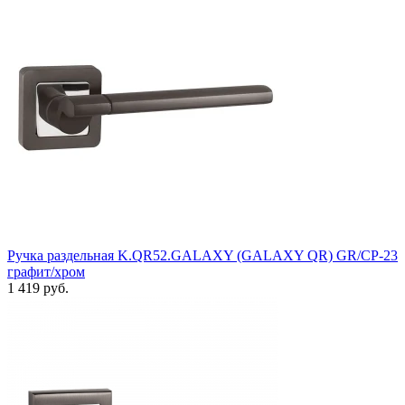
Ручка раздельная K.QR52.GALAXY (GALAXY QR) GR/CP-23
графит/хром
1 419 руб.