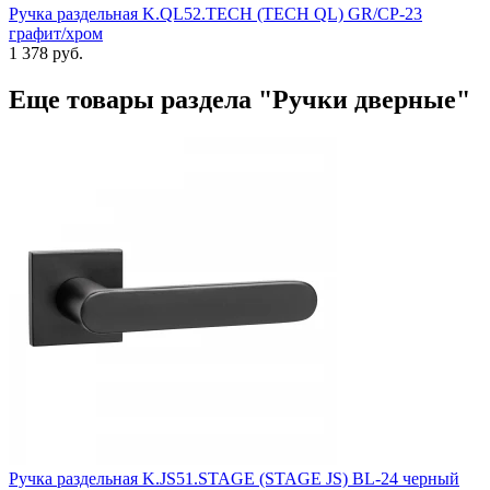
Ручка раздельная K.QL52.TECH (TECH QL) GR/CP-23
графит/хром
1 378 руб.
Еще товары раздела "Ручки дверные"
Ручка раздельная K.JS51.STAGE (STAGE JS) BL-24 черный