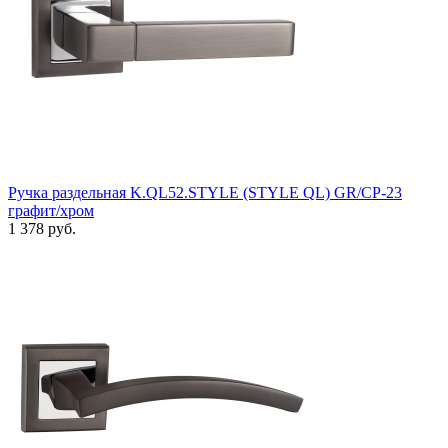
Ручка раздельная K.QL52.STYLE (STYLE QL) GR/CP-23
графит/хром
1 378 руб.