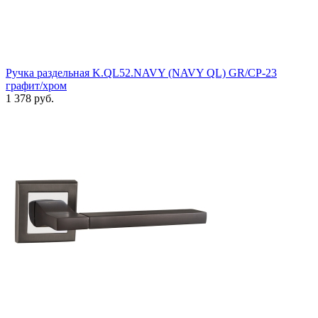
Ручка раздельная K.QL52.NAVY (NAVY QL) GR/CP-23
графит/хром
1 378 руб.