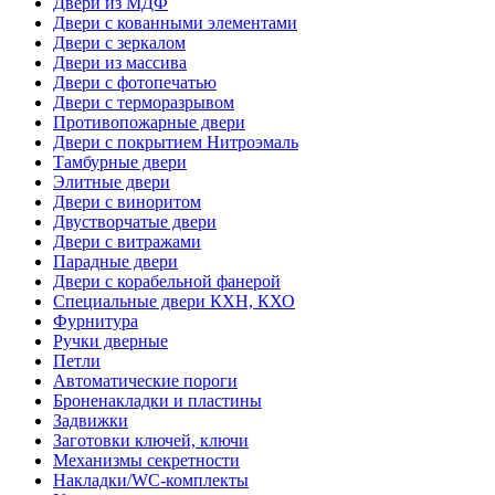
Двери из МДФ
Двери с кованными элементами
Двери с зеркалом
Двери из массива
Двери с фотопечатью
Двери с терморазрывом
Противопожарные двери
Двери с покрытием Нитроэмаль
Тамбурные двери
Элитные двери
Двери с виноритом
Двустворчатые двери
Двери с витражами
Парадные двери
Двери с корабельной фанерой
Специальные двери КХН, КХО
Фурнитура
Ручки дверные
Петли
Автоматические пороги
Броненакладки и пластины
Задвижки
Заготовки ключей, ключи
Механизмы секретности
Накладки/WC-комплекты