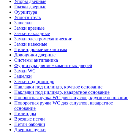
Упоры дверные
Глазки дверные
Фурнитура
Уплотнитель
Защелки
Замки врезные
Замки накладные
Замки электромеханические
Замки навесные
Цилиндровые механизмы
Доводчики дверные
Системы антипаника
Фурнитура для межкомнатных дверей
Замки WC
Защелки
Замки под цилиндр
Накладки под цилиндр, круглое основание
Накладки под цилиндр, квадратное основание
Поворотная ручка WC для санузлов, круглое основание
Поворотная ручка WC для санузлов, квадратное
основание
Цилиндры
Врезные петли
Петли-бабочки
Дверные ручки