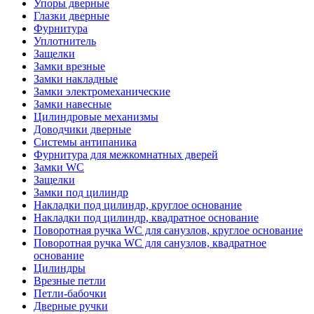
Упоры дверные
Глазки дверные
Фурнитура
Уплотнитель
Защелки
Замки врезные
Замки накладные
Замки электромеханические
Замки навесные
Цилиндровые механизмы
Доводчики дверные
Системы антипаника
Фурнитура для межкомнатных дверей
Замки WC
Защелки
Замки под цилиндр
Накладки под цилиндр, круглое основание
Накладки под цилиндр, квадратное основание
Поворотная ручка WC для санузлов, круглое основание
Поворотная ручка WC для санузлов, квадратное
основание
Цилиндры
Врезные петли
Петли-бабочки
Дверные ручки