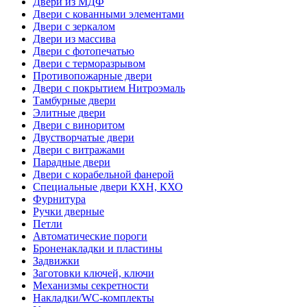
Двери из МДФ
Двери с кованными элементами
Двери с зеркалом
Двери из массива
Двери с фотопечатью
Двери с терморазрывом
Противопожарные двери
Двери с покрытием Нитроэмаль
Тамбурные двери
Элитные двери
Двери с виноритом
Двустворчатые двери
Двери с витражами
Парадные двери
Двери с корабельной фанерой
Специальные двери КХН, КХО
Фурнитура
Ручки дверные
Петли
Автоматические пороги
Броненакладки и пластины
Задвижки
Заготовки ключей, ключи
Механизмы секретности
Накладки/WC-комплекты