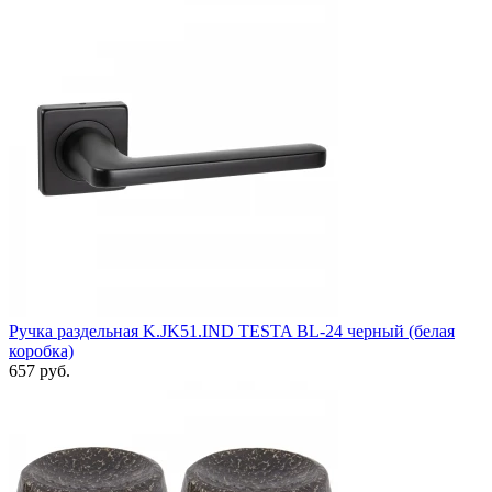
Ручка раздельная K.JK51.IND TESTA BL-24 черный (белая
коробка)
657 руб.